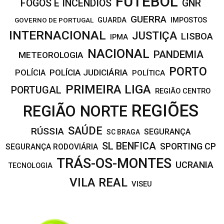
FUTEBOL
FOGOS E INCÊNDIOS
GNR
GUERRA
IMPOSTOS
GOVERNO DE PORTUGAL
GUARDA
INTERNACIONAL
JUSTIÇA
LISBOA
IPMA
NACIONAL
PANDEMIA
METEOROLOGIA
PORTO
POLÍCIA JUDICIÁRIA
POLÍCIA
POLÍTICA
PRIMEIRA LIGA
PORTUGAL
REGIÃO CENTRO
REGIÕES
REGIÃO NORTE
SAÚDE
RÚSSIA
SEGURANÇA
SC BRAGA
SL BENFICA
SPORTING CP
SEGURANÇA RODOVIÁRIA
TRÁS-OS-MONTES
UCRANIA
TECNOLOGIA
VILA REAL
VISEU