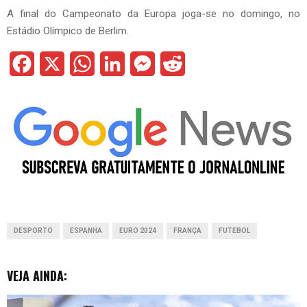
A final do Campeonato da Europa joga-se no domingo, no
Estádio Olímpico de Berlim.
F
X
W
L
M
R
a
h
i
e
e
c
a
n
s
d
e
t
k
s
d
b
s
e
e
i
o
A
d
n
t
o
p
I
g
DESPORTO
ESPANHA
EURO 2024
FRANÇA
FUTEBOL
k
p
n
e
r
VEJA AINDA: