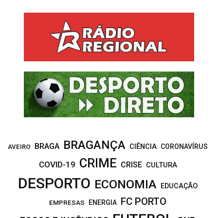
S
r
c
E
h
f
A
o
r
R
:
C
H
BRAGANÇA
BRAGA
CIÊNCIA
CORONAVÍRUS
AVEIRO
CRIME
COVID-19
CRISE
CULTURA
DESPORTO
ECONOMIA
EDUCAÇÃO
FC PORTO
EMPRESAS
ENERGIA