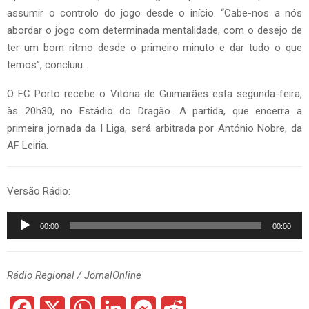
assumir o controlo do jogo desde o início. “Cabe-nos a nós
abordar o jogo com determinada mentalidade, com o desejo de
ter um bom ritmo desde o primeiro minuto e dar tudo o que
temos”, concluiu.
O FC Porto recebe o Vitória de Guimarães esta segunda-feira,
às 20h30, no Estádio do Dragão. A partida, que encerra a
primeira jornada da I Liga, será arbitrada por António Nobre, da
AF Leiria.
Versão Rádio:
R
00:00
00:00
e
p
r
Rádio Regional / JornalOnline
o
d
F
X
W
L
M
R