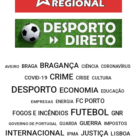
A
o
r
R
:
C
H
BRAGANÇA
BRAGA
CIÊNCIA
CORONAVÍRUS
AVEIRO
CRIME
COVID-19
CRISE
CULTURA
DESPORTO
ECONOMIA
EDUCAÇÃO
FC PORTO
EMPRESAS
ENERGIA
FUTEBOL
FOGOS E INCÊNDIOS
GNR
GUERRA
IMPOSTOS
GOVERNO DE PORTUGAL
GUARDA
INTERNACIONAL
JUSTIÇA
LISBOA
IPMA