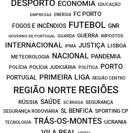
DESPORTO
ECONOMIA
EDUCAÇÃO
FC PORTO
EMPRESAS
ENERGIA
FUTEBOL
FOGOS E INCÊNDIOS
GNR
GUERRA
IMPOSTOS
GOVERNO DE PORTUGAL
GUARDA
INTERNACIONAL
JUSTIÇA
LISBOA
IPMA
NACIONAL
PANDEMIA
METEOROLOGIA
PORTO
POLÍCIA JUDICIÁRIA
POLÍCIA
POLÍTICA
PRIMEIRA LIGA
PORTUGAL
REGIÃO CENTRO
REGIÕES
REGIÃO NORTE
SAÚDE
RÚSSIA
SEGURANÇA
SC BRAGA
SL BENFICA
SPORTING CP
SEGURANÇA RODOVIÁRIA
TRÁS-OS-MONTES
UCRANIA
TECNOLOGIA
VILA REAL