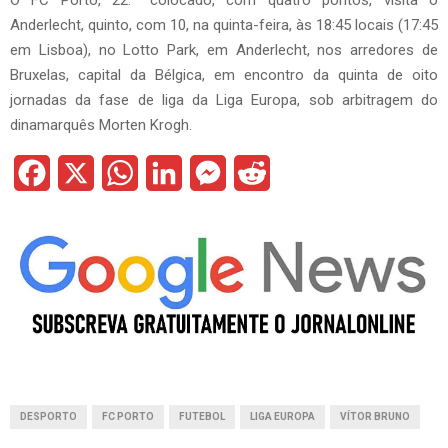
O FC Porto, 22.º colocado, com quatro pontos, visita o
Anderlecht, quinto, com 10, na quinta-feira, às 18:45 locais (17:45
em Lisboa), no Lotto Park, em Anderlecht, nos arredores de
Bruxelas, capital da Bélgica, em encontro da quinta de oito
jornadas da fase de liga da Liga Europa, sob arbitragem do
dinamarquês Morten Krogh.
F
X
W
L
M
R
a
h
i
e
e
c
a
n
s
d
e
t
k
s
d
b
s
e
e
i
o
A
d
n
t
o
p
I
g
DESPORTO
FC PORTO
FUTEBOL
LIGA EUROPA
VÍTOR BRUNO
k
p
n
e