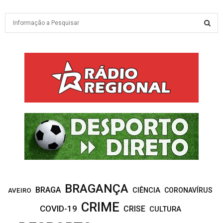
S
e
a
S
r
c
E
h
f
A
o
r
R
:
C
H
BRAGANÇA
BRAGA
CIÊNCIA
CORONAVÍRUS
AVEIRO
CRIME
COVID-19
CRISE
CULTURA