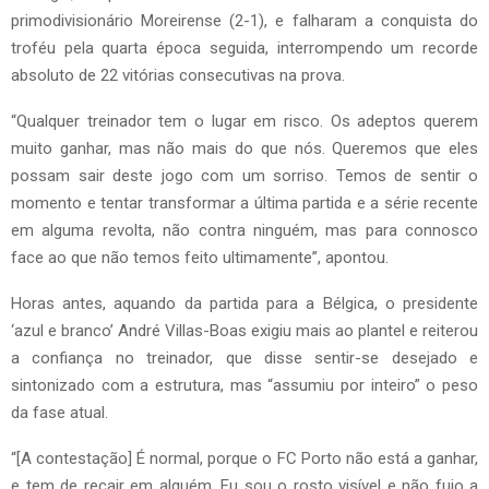
primodivisionário Moreirense (2-1), e falharam a conquista do
troféu pela quarta época seguida, interrompendo um recorde
absoluto de 22 vitórias consecutivas na prova.
“Qualquer treinador tem o lugar em risco. Os adeptos querem
muito ganhar, mas não mais do que nós. Queremos que eles
possam sair deste jogo com um sorriso. Temos de sentir o
momento e tentar transformar a última partida e a série recente
em alguma revolta, não contra ninguém, mas para connosco
face ao que não temos feito ultimamente”, apontou.
Horas antes, aquando da partida para a Bélgica, o presidente
‘azul e branco’ André Villas-Boas exigiu mais ao plantel e reiterou
a confiança no treinador, que disse sentir-se desejado e
sintonizado com a estrutura, mas “assumiu por inteiro” o peso
da fase atual.
“[A contestação] É normal, porque o FC Porto não está a ganhar,
e tem de recair em alguém. Eu sou o rosto visível e não fujo a