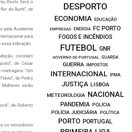
Teu Rosto Será o
DESPORTO
lor do Buriti”, de
ECONOMIA
EDUCAÇÃO
FC PORTO
do pela Academia
EMPRESAS
ENERGIA
ternacional para
FOGOS E INCÊNDIOS
 essa indicação.
FUTEBOL
GNR
ibição, constam
GOVERNO DE PORTUGAL
GUARDA
osto”, de César
GUERRA
IMPOSTOS
s-metragens “Um
INTERNACIONAL
IPMA
 Flávio”, de Pedro
JUSTIÇA
LISBOA
e Mulheres serão
NACIONAL
METEOROLOGIA
PANDEMIA
POLÍCIA
ocê”, de Roberto
POLÍCIA JUDICIÁRIA
POLÍTICA
PORTO
PORTUGAL
os os vencedores
PRIMEIRA LIGA