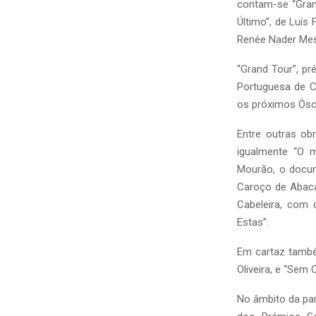
contam-se “Gran
Último”, de Luís 
Renée Nader Mes
“Grand Tour”, p
Portuguesa de C
os próximos Ósca
Entre outras o
igualmente “O 
Mourão, o docu
Caroço de Abacate
Cabeleira, com 
Estas”.
Em cartaz també
Oliveira, e “Sem
No âmbito da pa