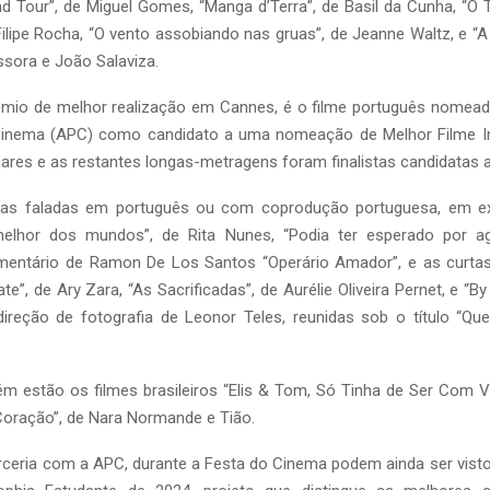
d Tour”, de Miguel Gomes, “Manga d’Terra”, de Basil da Cunha, “O 
Filipe Rocha, “O vento assobiando nas gruas”, de Jeanne Waltz, e “A f
sora e João Salaviza.
rémio de melhor realização em Cannes, é o filme português nomea
inema (APC) como candidato a uma nomeação de Melhor Filme In
res e as restantes longas-metragens foram finalistas candidatas a
bras faladas em português ou com coprodução portuguesa, em ex
melhor dos mundos”, de Rita Nunes, “Podia ter esperado por ag
mentário de Ramon De Los Santos “Operário Amador”, e as curta
”, de Ary Zara, “As Sacrificadas”, de Aurélie Oliveira Pernet, e “By
direção de fotografia de Leonor Teles, reunidas sob o título “Qu
m estão os filmes brasileiros “Elis & Tom, Só Tinha de Ser Com V
 Coração”, de Nara Normande e Tião.
rceria com a APC, durante a Festa do Cinema podem ainda ser vist