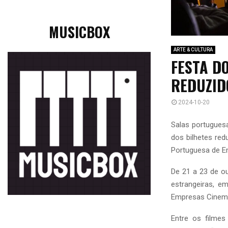
MUSICBOX
ARTE & CULTURA
FESTA D
REDUZID
2024-10-20
Salas portugues
dos bilhetes red
Portuguesa de E
De 21 a 23 de ou
estrangeiras, e
Empresas Cinema
Entre os filme