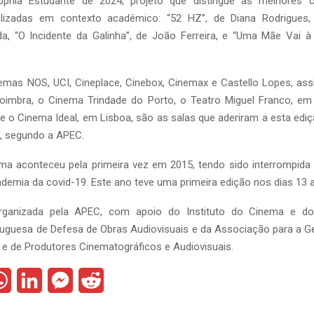
phia Estudante de 2024, projeto que distingue as melhores c
lizadas em contexto académico: “52 HZ”, de Diana Rodrigues, 
da, “O Incidente da Galinha”, de João Ferreira, e “Uma Mãe Vai à 
nemas NOS, UCI, Cineplace, Cinebox, Cinemax e Castello Lopes, a
imbra, o Cinema Trindade do Porto, o Teatro Miguel Franco, em 
 o Cinema Ideal, em Lisboa, são as salas que aderiram a esta edi
, segundo a APEC.
ma aconteceu pela primeira vez em 2015, tendo sido interrompida
demia da covid-19. Este ano teve uma primeira edição nos dias 13 
 organizada pela APEC, com apoio do Instituto do Cinema e do 
uguesa de Defesa de Obras Audiovisuais e da Associação para a Ge
r e de Produtores Cinematográficos e Audiovisuais.
W
L
M
R
h
i
e
e