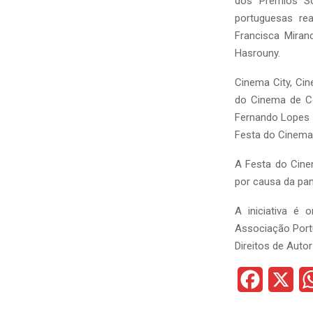
dos Prémios So
portuguesas rea
Francisca Miran
Hasrouny.
Cinema City, Ci
do Cinema de Co
Fernando Lopes e
Festa do Cinema
A Festa do Cine
por causa da pan
A iniciativa é
Associação Port
Direitos de Auto
F
X
a