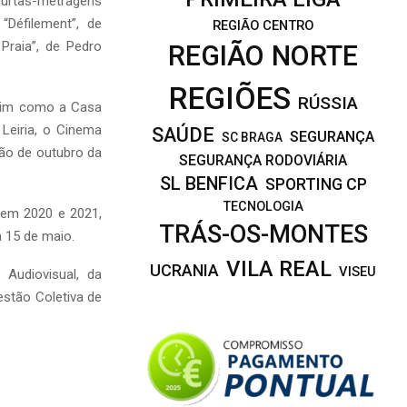
urtas-metragens
“Défilement”, de
REGIÃO CENTRO
Praia”, de Pedro
REGIÃO NORTE
REGIÕES
RÚSSIA
ssim como a Casa
Leiria, o Cinema
SAÚDE
SEGURANÇA
SC BRAGA
ção de outubro da
SEGURANÇA RODOVIÁRIA
SL BENFICA
SPORTING CP
TECNOLOGIA
 em 2020 e 2021,
TRÁS-OS-MONTES
a 15 de maio.
VILA REAL
UCRANIA
VISEU
Audiovisual, da
stão Coletiva de