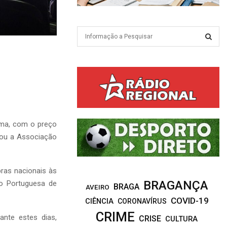
S
e
a
S
r
c
E
h
f
A
o
r
R
ema, com o preço
:
ciou a Associação
C
H
bras nacionais às
BRAGANÇA
ão Portuguesa de
BRAGA
AVEIRO
COVID-19
CIÊNCIA
CORONAVÍRUS
CRIME
nte estes dias,
CRISE
CULTURA