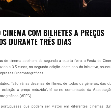
O CINEMA COM BILHETES A PREÇOS
OS DURANTE TRÊS DIAS
as de cinema acolhem, de segunda a quarta-feira, a Festa do Cin
uzido a 3,5 euros, na segunda edição deste ano da iniciativa, anun
mpresas Cinematográficas.
tubro, “são várias dezenas de filmes, de todos os géneros, das o
m exibição a preço reduzido”, lê-se no comunicado da Associaç
tográficas (APEC).
s portugueses que podem ser vistos em diferentes cinemas dura