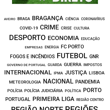
BRAGANÇA
BRAGA
CIÊNCIA
CORONAVÍRUS
AVEIRO
CRIME
COVID-19
CRISE
CULTURA
DESPORTO
ECONOMIA
EDUCAÇÃO
FC PORTO
EMPRESAS
ENERGIA
FUTEBOL
FOGOS E INCÊNDIOS
GNR
GUERRA
IMPOSTOS
GOVERNO DE PORTUGAL
GUARDA
INTERNACIONAL
JUSTIÇA
LISBOA
IPMA
NACIONAL
PANDEMIA
METEOROLOGIA
PORTO
POLÍCIA JUDICIÁRIA
POLÍCIA
POLÍTICA
PRIMEIRA LIGA
PORTUGAL
REGIÃO CENTRO
REGIÕES
REGIÃO NORTE