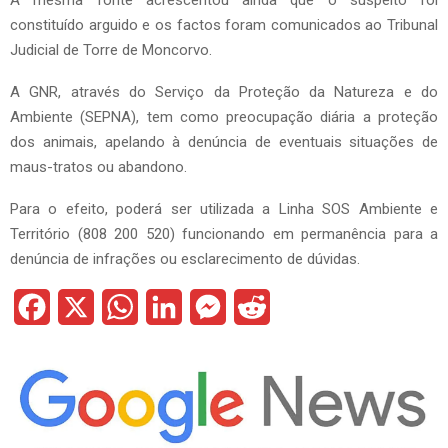
A mesma fonte acrescentou ainda que o suspeito foi
constituído arguido e os factos foram comunicados ao Tribunal
Judicial de Torre de Moncorvo.
A GNR, através do Serviço da Proteção da Natureza e do
Ambiente (SEPNA), tem como preocupação diária a proteção
dos animais, apelando à denúncia de eventuais situações de
maus-tratos ou abandono.
Para o efeito, poderá ser utilizada a Linha SOS Ambiente e
Território (808 200 520) funcionando em permanência para a
denúncia de infrações ou esclarecimento de dúvidas.
F
X
W
L
M
R
a
h
i
e
e
c
a
n
s
d
e
t
k
s
d