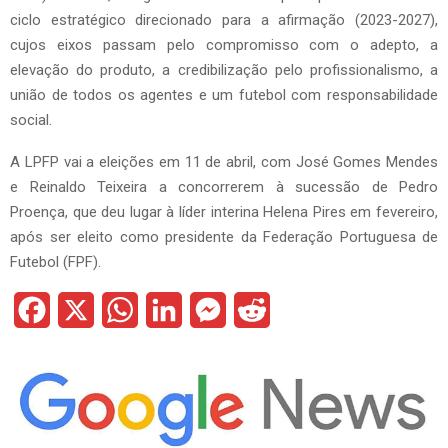
ciclo estratégico direcionado para a afirmação (2023-2027),
cujos eixos passam pelo compromisso com o adepto, a
elevação do produto, a credibilização pelo profissionalismo, a
união de todos os agentes e um futebol com responsabilidade
social.
A LPFP vai a eleições em 11 de abril, com José Gomes Mendes
e Reinaldo Teixeira a concorrerem à sucessão de Pedro
Proença, que deu lugar à líder interina Helena Pires em fevereiro,
após ser eleito como presidente da Federação Portuguesa de
Futebol (FPF).
F
X
W
L
M
R
a
h
i
e
e
c
a
n
s
d
e
t
k
s
d