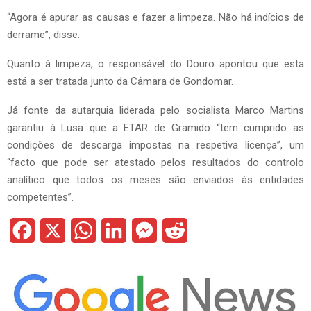
“Agora é apurar as causas e fazer a limpeza. Não há indícios de
derrame”, disse.
Quanto à limpeza, o responsável do Douro apontou que esta
está a ser tratada junto da Câmara de Gondomar.
Já fonte da autarquia liderada pelo socialista Marco Martins
garantiu à Lusa que a ETAR de Gramido “tem cumprido as
condições de descarga impostas na respetiva licença”, um
“facto que pode ser atestado pelos resultados do controlo
analítico que todos os meses são enviados às entidades
competentes”.
F
X
W
L
M
R
a
h
i
e
e
c
a
n
s
d
e
t
k
s
d