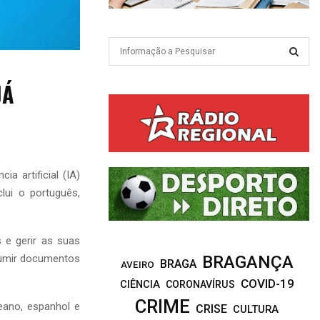
S
e
a
S
JÁ
r
c
E
h
f
A
o
r
R
a artificial (IA)
:
lui o português,
C
H
 e gerir as suas
esumir documentos
BRAGANÇA
BRAGA
AVEIRO
COVID-19
CIÊNCIA
CORONAVÍRUS
CRIME
reano, espanhol e
CRISE
CULTURA