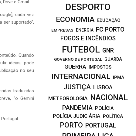
 Drive e Gmail.
DESPORTO
oogle], cada vez
ECONOMIA
EDUCAÇÃO
a ser suportado”,
FC PORTO
EMPRESAS
ENERGIA
FOGOS E INCÊNDIOS
FUTEBOL
GNR
conteúdo. Quando
GOVERNO DE PORTUGAL
GUARDA
tir ideias, pode
GUERRA
IMPOSTOS
ublicação no seu
INTERNACIONAL
IPMA
JUSTIÇA
LISBOA
endas traduzidas
NACIONAL
METEOROLOGIA
reve, “o Gemini
PANDEMIA
POLÍCIA
POLÍCIA JUDICIÁRIA
POLÍTICA
 Portugal.
PORTO
PORTUGAL
PRIMEIRA LIGA