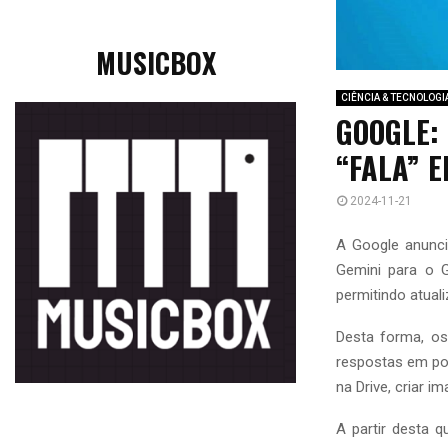
MUSICBOX
CIÊNCIA & TECNOLOGI
GOOGLE: 
“FALA” 
2024-11-21
A Google anuncio
Gemini para o G
permitindo atuali
Desta forma, os
respostas em por
na Drive, criar i
A partir desta q