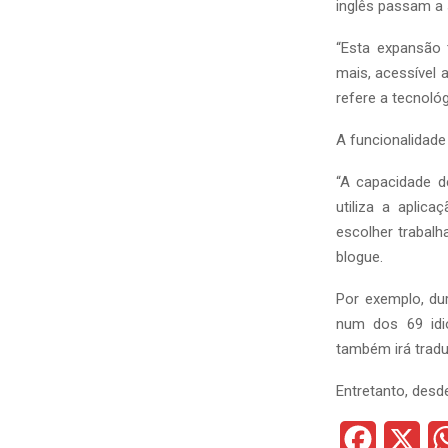
inglês passam a 
“Esta expansão 
mais, acessível 
refere a tecnológ
A funcionalidade
“A capacidade d
utiliza a aplic
escolher trabal
blogue.
Por exemplo, du
num dos 69 idi
também irá trad
Entretanto, desd
F
X