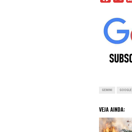
a
c
e
b
o
o
k
GEMINI
GOOGLE
VEJA AINDA: