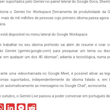
ser suportados pelo Gemini no painel lateral do Google Docs, Sheets,
torna o Gemini for Workspace [ferramenta de produtividade da G
a mais de mil milhões de pessoas cujo primeiro idioma passa agora 
ica.
 está disponível no menu lateral do Google Workspace.
e trabalhar no seu idioma preferido vai além de resumir e criar 
ação Gemini (gemini.google.com) para pesquisar um tema ou discu
har em qualquer um dos 40 idiomas”, adianta a tecnológica, numa p
rante uma videochamada no Google Meet, é possível ativar as leg
omas suportados, independentemente do idioma falado e, em b
uzir automaticamente as mensagens no Google Chat”, acrescenta.
e outubro, o Gemini Live passou a poder conversar em português de
W
L
M
R