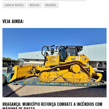
k
p
n
e
GUNS N' ROSES
MÚSICA
REGIÕES
r
VEJA AINDA:
BRAGANÇA: MUNICÍPIO REFORÇA COMBATE A INCÊNDIOS COM