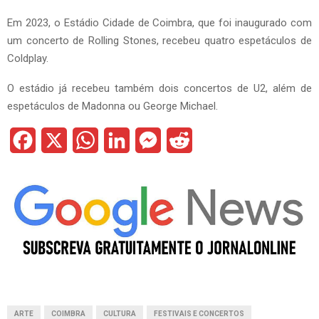
Em 2023, o Estádio Cidade de Coimbra, que foi inaugurado com
um concerto de Rolling Stones, recebeu quatro espetáculos de
Coldplay.
O estádio já recebeu também dois concertos de U2, além de
espetáculos de Madonna ou George Michael.
F
X
W
L
M
R
a
h
i
e
e
c
a
n
s
d
e
t
k
s
d
b
s
e
e
i
o
A
d
n
t
o
p
I
g
ARTE
COIMBRA
CULTURA
FESTIVAIS E CONCERTOS