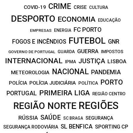
CRIME
COVID-19
CRISE
CULTURA
DESPORTO
ECONOMIA
EDUCAÇÃO
FC PORTO
EMPRESAS
ENERGIA
FUTEBOL
FOGOS E INCÊNDIOS
GNR
GUERRA
IMPOSTOS
GOVERNO DE PORTUGAL
GUARDA
INTERNACIONAL
JUSTIÇA
LISBOA
IPMA
NACIONAL
PANDEMIA
METEOROLOGIA
PORTO
POLÍCIA JUDICIÁRIA
POLÍCIA
POLÍTICA
PRIMEIRA LIGA
PORTUGAL
REGIÃO CENTRO
REGIÕES
REGIÃO NORTE
SAÚDE
RÚSSIA
SEGURANÇA
SC BRAGA
SL BENFICA
SPORTING CP
SEGURANÇA RODOVIÁRIA