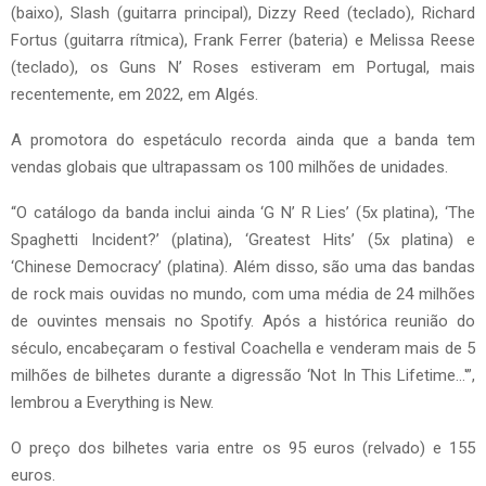
(baixo), Slash (guitarra principal), Dizzy Reed (teclado), Richard
Fortus (guitarra rítmica), Frank Ferrer (bateria) e Melissa Reese
(teclado), os Guns N’ Roses estiveram em Portugal, mais
recentemente, em 2022, em Algés.
A promotora do espetáculo recorda ainda que a banda tem
vendas globais que ultrapassam os 100 milhões de unidades.
“O catálogo da banda inclui ainda ‘G N’ R Lies’ (5x platina), ‘The
Spaghetti Incident?’ (platina), ‘Greatest Hits’ (5x platina) e
‘Chinese Democracy’ (platina). Além disso, são uma das bandas
de rock mais ouvidas no mundo, com uma média de 24 milhões
de ouvintes mensais no Spotify. Após a histórica reunião do
século, encabeçaram o festival Coachella e venderam mais de 5
milhões de bilhetes durante a digressão ‘Not In This Lifetime…'”,
lembrou a Everything is New.
O preço dos bilhetes varia entre os 95 euros (relvado) e 155
euros.