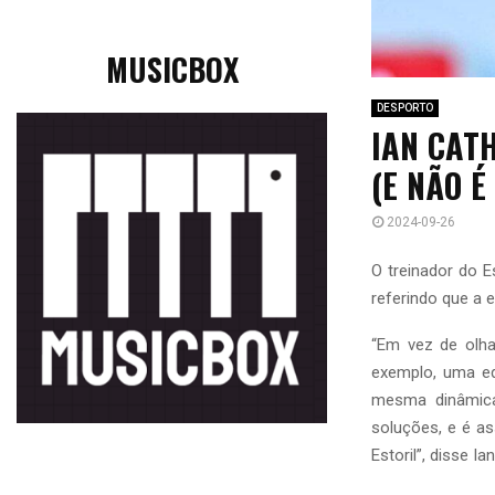
MUSICBOX
DESPORTO
IAN CAT
(E NÃO É
2024-09-26
O treinador do E
referindo que a 
“Em vez de olh
exemplo, uma e
mesma dinâmica
soluções, e é a
Estoril”, disse I