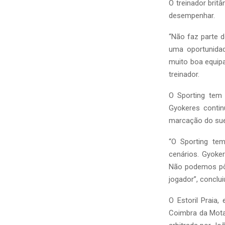
O treinador brit
desempenhar.
“Não faz parte d
uma oportunidad
muito boa equip
treinador.
O Sporting tem
Gyokeres contin
marcação do su
“O Sporting te
cenários. Gyoke
Não podemos pôr
jogador”, conclui
O Estoril Praia,
Coimbra da Mota,