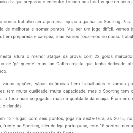
ânico diz que preparou o encontro focado nas tarefas que os seus
o nosso trabalho ser a primeira equipa a ganhar ao Sporting. Para
e de melhorar e somar pontos. Vai ser um jogo difícil, vamos 
a, bem preparada e campeã, mas vamos focar-nos no nosso trabal
 nesta altura o melhor ataque da prova, com 22 golos marcado
ua de ‘pé quente’, mas Ian Cathro rejeita que tenha dedicado at
eco.
m várias opções, várias dinâmicas bem trabalhadas e vamos pr
res tem muita qualidade, muita capacidade, mas o Sporting tem o
 o foco num só jogador, mas na qualidade da equipa. É um erro 
u o irlandês.
 em 13.º lugar, com seis pontos, joga na sexta-feira, às 20:15, n
 frente ao Sporting, líder da liga portuguesa, com 18 pontos, numa