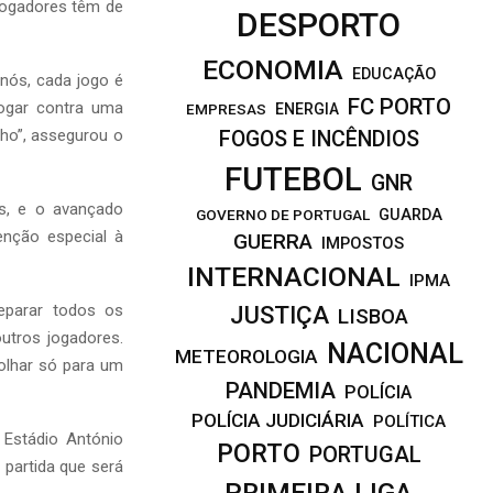
 jogadores têm de
DESPORTO
ECONOMIA
EDUCAÇÃO
 nós, cada jogo é
FC PORTO
jogar contra uma
EMPRESAS
ENERGIA
ho”, assegurou o
FOGOS E INCÊNDIOS
FUTEBOL
GNR
s, e o avançado
GOVERNO DE PORTUGAL
GUARDA
enção especial à
GUERRA
IMPOSTOS
INTERNACIONAL
IPMA
eparar todos os
JUSTIÇA
LISBOA
utros jogadores.
NACIONAL
METEOROLOGIA
olhar só para um
PANDEMIA
POLÍCIA
POLÍCIA JUDICIÁRIA
POLÍTICA
o Estádio António
PORTO
PORTUGAL
 partida que será
PRIMEIRA LIGA