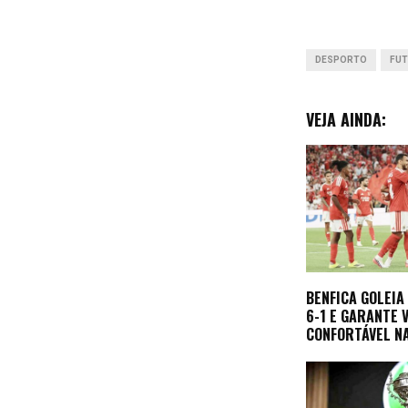
k
DESPORTO
FUT
VEJA AINDA:
BENFICA GOLEIA
6-1 E GARANTE
CONFORTÁVEL NA