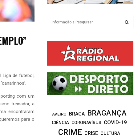
S
e
a
S
EMPLO”
r
c
E
h
f
A
o
r
R
 Liga de futebol,
:
‘canarinhos’.
C
Sporting com um
H
mo treinador, a
ema encontraram
BRAGANÇA
BRAGA
AVEIRO
 queremos para o
COVID-19
CIÊNCIA
CORONAVÍRUS
CRIME
CRISE
CULTURA