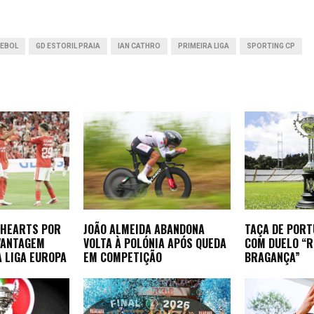
p
n
e
r
EBOL
GD ESTORIL PRAIA
IAN CATHRO
PRIMEIRA LIGA
SPORTING CP
 HEARTS POR
JOÃO ALMEIDA ABANDONA
TAÇA DE POR
 VANTAGEM
VOLTA À POLÓNIA APÓS QUEDA
COM DUELO “
 LIGA EUROPA
EM COMPETIÇÃO
BRAGANÇA”