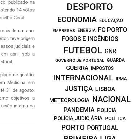
ico, publicado na
DESPORTO
 obtendo 14 votos
selho Geral.
ECONOMIA
EDUCAÇÃO
FC PORTO
u mais de um ano.
EMPRESAS
ENERGIA
FOGOS E INCÊNDIOS
itor, teve origem
ssos judiciais e
FUTEBOL
GNR
 em abril, sob a
GOVERNO DE PORTUGAL
GUARDA
itoral.
GUERRA
IMPOSTOS
plano de gestão.
INTERNACIONAL
IPMA
 em Medicina em
JUSTIÇA
LISBOA
té 31 de agosto.
NACIONAL
omo objetivos a
METEOROLOGIA
união interna na
PANDEMIA
POLÍCIA
POLÍCIA JUDICIÁRIA
POLÍTICA
PORTO
PORTUGAL
PRIMEIRA LIGA