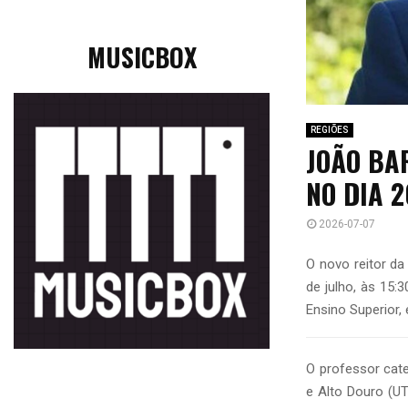
MUSICBOX
REGIÕES
JOÃO BA
NO DIA 2
2026-07-07
O novo reitor d
de julho, às 15:
Ensino Superior,
O professor cat
e Alto Douro (U