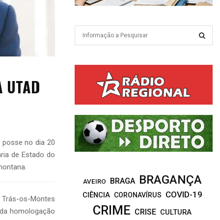
S
e
a
S
r
c
E
A UTAD
h
f
A
o
r
R
:
C
 posse no dia 20
H
aria de Estado do
montana.
BRAGANÇA
BRAGA
AVEIRO
COVID-19
CIÊNCIA
CORONAVÍRUS
e Trás-os-Montes
CRIME
a da homologação
CRISE
CULTURA