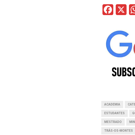
F
X
a
c
e
b
o
o
k
ACADEMIA
CAT
ESTUDANTES
G
MESTRADO
MIN
TRÁS-OS-MONTES