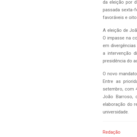
da eleição por d
passada sexta-fe
favoráveis e oit
A eleição de Joã
O impasse na con
em divergências
a intervenção d
presidência do a
O novo mandato,
Entre as prior
setembro, com 4
João Barroso, 
elaboração do r
universidade.
Redação