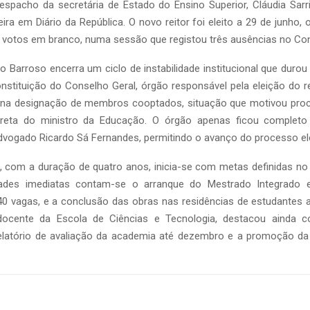
espacho da secretária de Estado do Ensino Superior, Cláudia Sarr
ira em Diário da República. O novo reitor foi eleito a 29 de junho,
o votos em branco, numa sessão que registou três ausências no Con
o Barroso encerra um ciclo de instabilidade institucional que duro
stituição do Conselho Geral, órgão responsável pela eleição do re
 na designação de membros cooptados, situação que motivou proce
ireta do ministro da Educação. O órgão apenas ficou completo
dvogado Ricardo Sá Fernandes, permitindo o avanço do processo ele
 com a duração de quatro anos, inicia-se com metas definidas no 
idades imediatas contam-se o arranque do Mestrado Integrado
0 vagas, e a conclusão das obras nas residências de estudantes a
docente da Escola de Ciências e Tecnologia, destacou ainda c
elatório de avaliação da academia até dezembro e a promoção da 