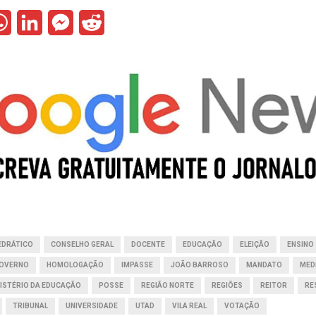
W
L
M
R
h
i
e
e
a
n
s
d
t
k
s
d
s
e
e
i
A
d
n
t
p
I
g
p
n
e
r
EDRÁTICO
CONSELHO GERAL
DOCENTE
EDUCAÇÃO
ELEIÇÃO
ENSINO
OVERNO
HOMOLOGAÇÃO
IMPASSE
JOÃO BARROSO
MANDATO
MED
ISTÉRIO DA EDUCAÇÃO
POSSE
REGIÃO NORTE
REGIÕES
REITOR
RE
TRIBUNAL
UNIVERSIDADE
UTAD
VILA REAL
VOTAÇÃO