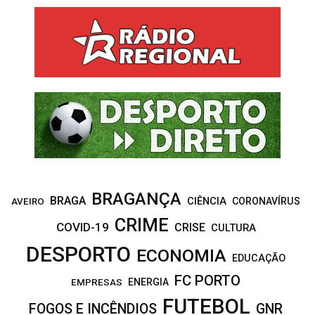
r
c
E
h
f
A
o
r
R
:
C
H
BRAGANÇA
BRAGA
CIÊNCIA
CORONAVÍRUS
AVEIRO
CRIME
COVID-19
CRISE
CULTURA
DESPORTO
ECONOMIA
EDUCAÇÃO
FC PORTO
EMPRESAS
ENERGIA
FUTEBOL
FOGOS E INCÊNDIOS
GNR