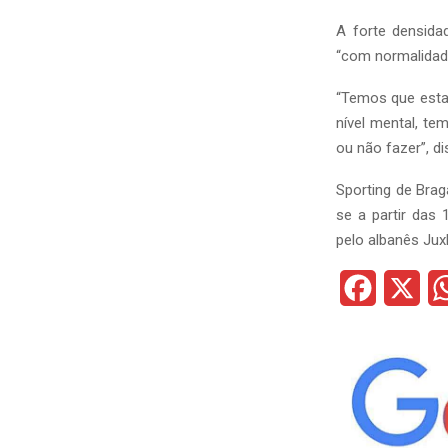
A forte densida
“com normalidade
“Temos que estar
nível mental, te
ou não fazer”, di
Sporting de Brag
se a partir das 
pelo albanês Jux
F
X
a
c
e
b