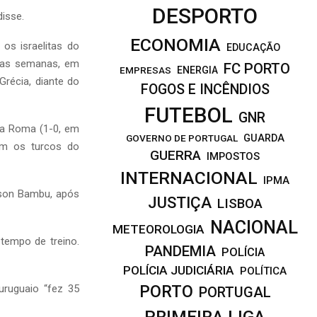
DESPORTO
disse.
ECONOMIA
os israelitas do
EDUCAÇÃO
duas semanas, em
FC PORTO
EMPRESAS
ENERGIA
récia, diante do
FOGOS E INCÊNDIOS
FUTEBOL
GNR
 da Roma (1-0, em
GOVERNO DE PORTUGAL
GUARDA
om os turcos do
GUERRA
IMPOSTOS
INTERNACIONAL
IPMA
bson Bambu, após
JUSTIÇA
LISBOA
NACIONAL
METEOROLOGIA
tempo de treino.
PANDEMIA
POLÍCIA
POLÍCIA JUDICIÁRIA
POLÍTICA
PORTO
uruguaio “fez 35
PORTUGAL
PRIMEIRA LIGA