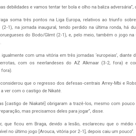
s debilidades e vamos tentar ter bola e olho na baliza adversária”, 
raga soma três pontos na Liga Europa, relativos ao triunfo sobre 
e (2-1), na jornada inaugural, tendo perdido na última ronda, há 
oruegueses do Bodo/Glimt (2-1), e, pelo meio, também o jogo na G
.
 igualmente com uma vitória em três jornadas ‘europeias’, diante
derrotas, com os neerlandeses do AZ Alkmaar (3-2, fora) e c
 fora).
l considerou que o regresso dos defesas-centrais Arrey-Mbi e Ro
 a ver com o castigo de Nikaté.
ias [castigo de Niakaté] obrigaram a trazê-los, mesmo com pouco 
eparação, mas precisamos deles para jogar”, disse.
r, que ficou em Braga, devido a lesão, esclareceu que o médio 
ível no último jogo [Arouca, vitória por 2-1], depois caiu um pouco”.