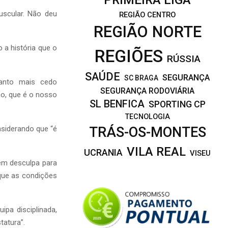
uscular. Não deu
REGIÃO CENTRO
REGIÃO NORTE
o a história que o
REGIÕES
RÚSSIA
SAÚDE
SEGURANÇA
SC BRAGA
uanto mais cedo
SEGURANÇA RODOVIÁRIA
o, que é o nosso
SL BENFICA
SPORTING CP
TECNOLOGIA
nsiderando que “é
TRÁS-OS-MONTES
VILA REAL
UCRANIA
VISEU
em desculpa para
 que as condições
pa disciplinada,
tatura”.