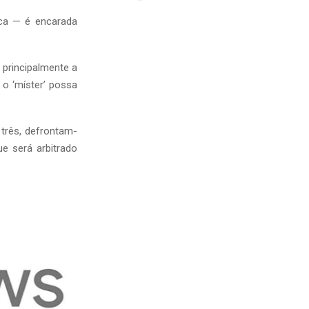
oca — é encarada
 principalmente a
 o ‘míster’ possa
 três, defrontam-
ue será arbitrado