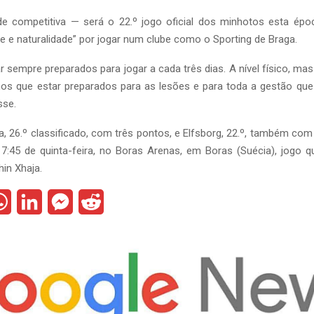
de competitiva — será o 22.º jogo oficial dos minhotos esta ép
 e naturalidade” por jogar num clube como o Sporting de Braga.
 sempre preparados para jogar a cada três dias. A nível físico, mas
mos que estar preparados para as lesões e para toda a gestão que
sse.
a, 26.º classificado, com três pontos, e Elfsborg, 22.º, também com
17:45 de quinta-feira, no Boras Arenas, em Boras (Suécia), jogo q
hin Xhaja.
W
L
M
R
h
i
e
e
a
n
s
d
t
k
s
d
s
e
e
i