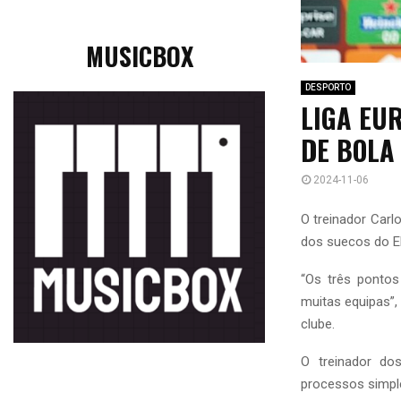
MUSICBOX
DESPORTO
LIGA EU
DE BOLA
2024-11-06
O treinador Carl
dos suecos do Elf
“Os três pontos
muitas equipas”, 
clube.
O treinador do
processos simple