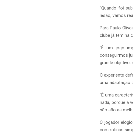
“Quando foi sub
lesão, vamos reav
Para Paulo Olivei
clube já tem na 
“É um jogo imp
conseguirmos ju
grande objetivo, 
O experiente def
uma adaptação qu
“É uma caracter
nada, porque a v
não são as melho
O jogador elogi
com rotinas simp