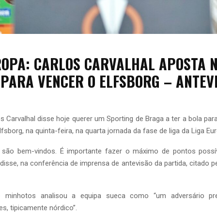
ROPA: CARLOS CARVALHAL APOSTA 
 PARA VENCER O ELFSBORG – ANTEV
os Carvalhal disse hoje querer um Sporting de Braga a ter a bola pa
sborg, na quinta-feira, na quarta jornada da fase de liga da Liga Eu
 são bem-vindos. É importante fazer o máximo de pontos possí
disse, na conferência de imprensa de antevisão da partida, citado pel
s minhotos analisou a equipa sueca como “um adversário pr
s, tipicamente nórdico”.