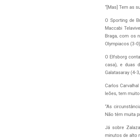
“[Mas] Tem as sua
O Sporting de B
Maccabi Telaviv
Braga, com os n
Olympiacos (3-0)
O Elfsborg conta
casa), e duas 
Galatasaray (4-3,
Carlos Carvalha
leões, tem muito
“As circunstânc
Não têm muita pr
Já sobre Zalaza
minutos de alto n