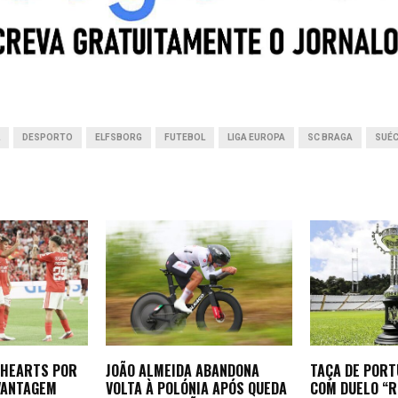
A
d
n
t
p
I
g
p
n
e
r
L
DESPORTO
ELFSBORG
FUTEBOL
LIGA EUROPA
SC BRAGA
SUÉC
 HEARTS POR
JOÃO ALMEIDA ABANDONA
TAÇA DE POR
 VANTAGEM
VOLTA À POLÓNIA APÓS QUEDA
COM DUELO “