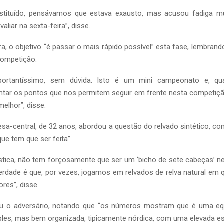
stituído, pensávamos que estava exausto, mas acusou fadiga m
aliar na sexta-feira”, disse.
ra, o objetivo “é passar o mais rápido possível” esta fase, lembrand
competição.
ortantíssimo, sem dúvida. Isto é um mini campeonato e, q
ntar os pontos que nos permitem seguir em frente nesta competiçã
melhor”, disse.
esa-central, de 32 anos, abordou a questão do relvado sintético, co
e tem que ser feita”.
ística, não tem forçosamente que ser um ‘bicho de sete cabeças’ n
erdade é que, por vezes, jogamos em relvados de relva natural em
res”, disse.
ou o adversário, notando que “os números mostram que é uma equi
les, mas bem organizada, tipicamente nórdica, com uma elevada es