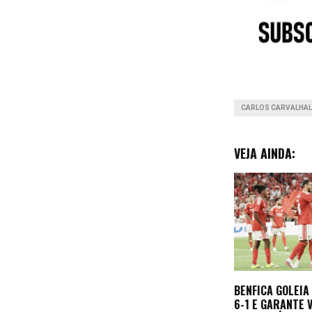
o
o
k
CARLOS CARVALHA
VEJA AINDA:
BENFICA GOLEIA
6-1 E GARANTE