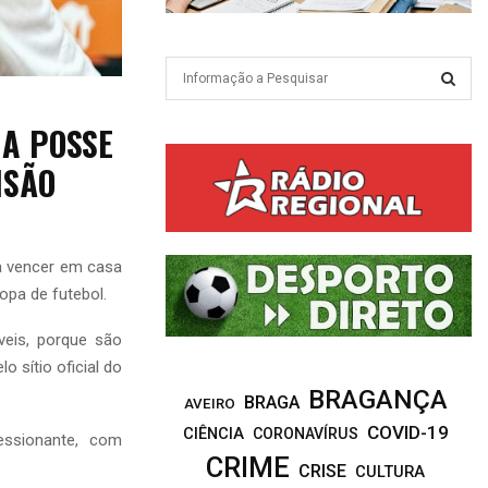
S
e
a
S
NA POSSE
r
c
E
ISÃO
h
f
A
o
r
R
ra vencer em casa
:
ropa de futebol.
C
veis, porque são
H
o sítio oficial do
BRAGANÇA
BRAGA
AVEIRO
COVID-19
CIÊNCIA
CORONAVÍRUS
essionante, com
CRIME
CRISE
CULTURA