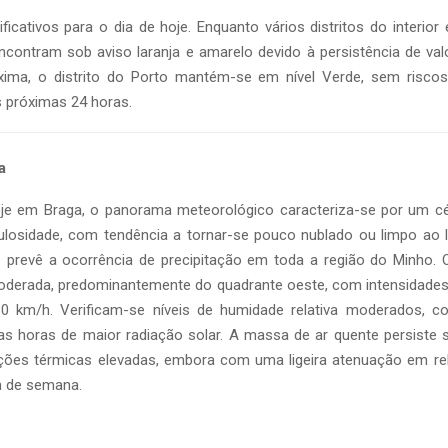
ficativos para o dia de hoje. Enquanto vários distritos do interior 
ncontram sob aviso laranja e amarelo devido à persistência de va
ima, o distrito do Porto mantém-se em nível Verde, sem risco
s próximas 24 horas.
a
oje em Braga, o panorama meteorológico caracteriza-se por um c
ulosidade, com tendência a tornar-se pouco nublado ou limpo ao 
e prevê a ocorrência de precipitação em toda a região do Minho. 
oderada, predominantemente do quadrante oeste, com intensidades
0 km/h. Verificam-se níveis de humidade relativa moderados, 
as horas de maior radiação solar. A massa de ar quente persiste so
ões térmicas elevadas, embora com uma ligeira atenuação em re
m de semana.