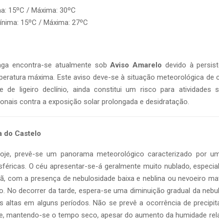
ma: 15ºC / Máxima: 30ºC
Mínima: 15ºC / Máxima: 27ºC
raga encontra-se atualmente sob
Aviso Amarelo
devido à persist
eratura máxima. Este aviso deve-se à situação meteorológica de c
de ligeiro declínio, ainda constitui um risco para atividades s
onais contra a exposição solar prolongada e desidratação.
na do Castelo
hoje, prevê-se um panorama meteorológico caracterizado por um
féricas. O céu apresentar-se-á geralmente muito nublado, especia
ã, com a presença de nebulosidade baixa e neblina ou nevoeiro mat
to. No decorrer da tarde, espera-se uma diminuição gradual da neb
 altas em alguns períodos. Não se prevê a ocorrência de precipita
oje, mantendo-se o tempo seco, apesar do aumento da humidade rela