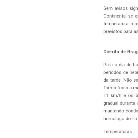
Sem avisos signi
Continental se e
temperatura máx
previstos para a
Distrito de Brag
Para o dia de h
períodos de neb
da tarde. Não s
forma fraca a m
11 km/h e os 3
gradual durante 
mantendo condiç
homólogo do fi
Temperaturas