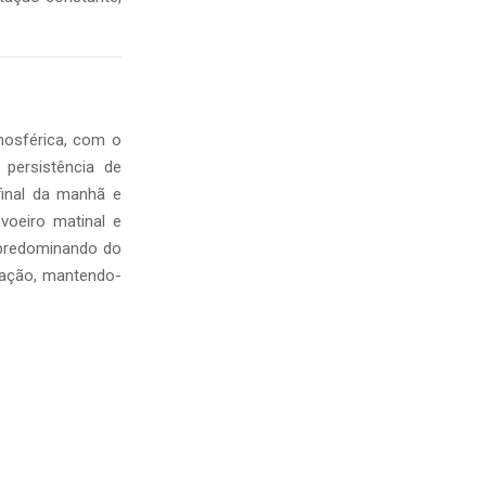
mosférica, com o
persistência de
final da manhã e
voeiro matinal e
, predominando do
itação, mantendo-