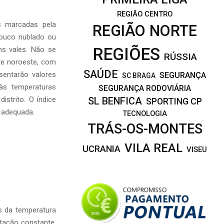
REGIÃO CENTRO
s marcadas pela
REGIÃO NORTE
 pouco nublado ou
REGIÕES
ns vales. Não se
RÚSSIA
te noroeste, com
SAÚDE
sentarão valores
SEGURANÇA
SC BRAGA
às temperaturas
SEGURANÇA RODOVIÁRIA
istrito. O índice
SL BENFICA
SPORTING CP
r adequada.
TECNOLOGIA
TRÁS-OS-MONTES
VILA REAL
UCRANIA
VISEU
os da temperatura
tação constante,