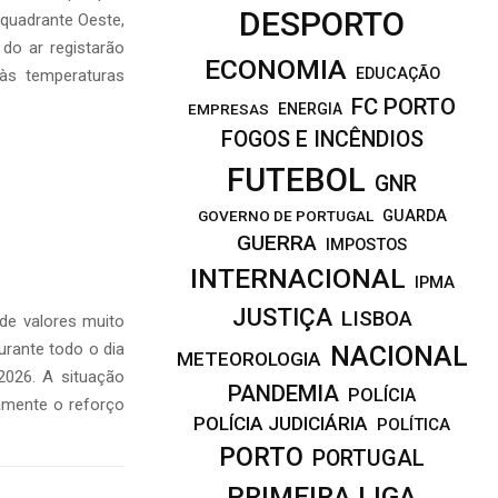
DESPORTO
 quadrante Oeste,
do ar registarão
ECONOMIA
EDUCAÇÃO
 às temperaturas
FC PORTO
EMPRESAS
ENERGIA
FOGOS E INCÊNDIOS
FUTEBOL
GNR
GOVERNO DE PORTUGAL
GUARDA
GUERRA
IMPOSTOS
INTERNACIONAL
IPMA
JUSTIÇA
LISBOA
 de valores muito
rante todo o dia
NACIONAL
METEOROLOGIA
2026. A situação
PANDEMIA
POLÍCIA
amente o reforço
POLÍCIA JUDICIÁRIA
POLÍTICA
PORTO
PORTUGAL
PRIMEIRA LIGA