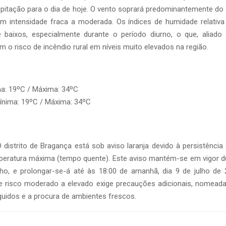
ipitação para o dia de hoje. O vento soprará predominantemente do
 intensidade fraca a moderada. Os índices de humidade relativa 
e baixos, especialmente durante o período diurno, o que, aliado
 o risco de incêndio rural em níveis muito elevados na região.
ma: 19ºC / Máxima: 34ºC
Mínima: 19ºC / Máxima: 34ºC
O distrito de Bragança está sob aviso laranja devido à persistência
peratura máxima (tempo quente). Este aviso mantém-se em vigor du
ulho, e prolongar-se-á até às 18:00 de amanhã, dia 9 de julho de 
e risco moderado a elevado exige precauções adicionais, nomead
íquidos e a procura de ambientes frescos.