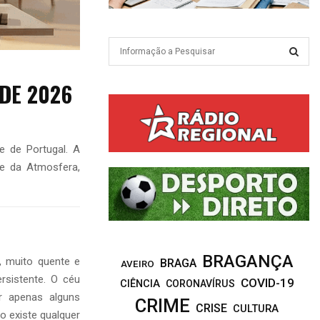
S
e
a
S
 DE 2026
r
c
E
h
f
A
e de Portugal. A
o
r
R
 e da Atmosfera,
:
C
H
BRAGANÇA
, muito quente e
BRAGA
AVEIRO
rsistente. O céu
COVID-19
CIÊNCIA
CORONAVÍRUS
r apenas alguns
CRIME
CRISE
CULTURA
o existe qualquer