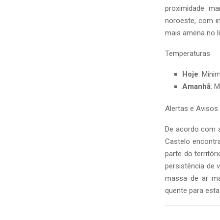
proximidade ma
noroeste, com i
mais amena no lit
Temperaturas
Hoje
: Míni
Amanhã
: 
Alertas e Avisos
De acordo com a 
Castelo encontr
parte do territór
persistência de 
massa de ar mai
quente para esta 