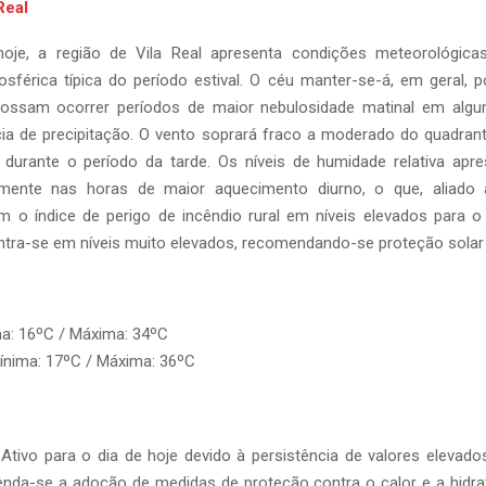
Real
hoje, a região de Vila Real apresenta condições meteorológica
osférica típica do período estival. O céu manter-se-á, em geral,
ossam ocorrer períodos de maior nebulosidade matinal em algu
cia de precipitação. O vento soprará fraco a moderado do quadran
a durante o período da tarde. Os níveis de humidade relativa apre
almente nas horas de maior aquecimento diurno, o que, aliado 
 o índice de perigo de incêndio rural em níveis elevados para o d
ontra-se em níveis muito elevados, recomendando-se proteção sola
ma: 16ºC / Máxima: 34ºC
Mínima: 17ºC / Máxima: 36ºC
 Ativo para o dia de hoje devido à persistência de valores elevad
da-se a adoção de medidas de proteção contra o calor e a hidra