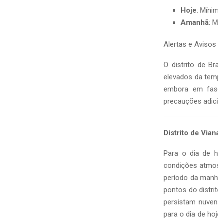
Hoje
: Míni
Amanhã
: 
Alertas e Avisos
O distrito de B
elevados da temp
embora em fase 
precauções adici
Distrito de Via
Para o dia de 
condições atmos
período da manh
pontos do distri
persistam nuvens
para o dia de h