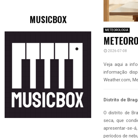
MUSICBOX
METEOROLOGIA
METEORO
2026-07-08
Veja aqui a inf
informação disp
Weather.com, Me
Distrito de Bra
O distrito de B
seca, que condi
apresentar-se-
períodos de nebu