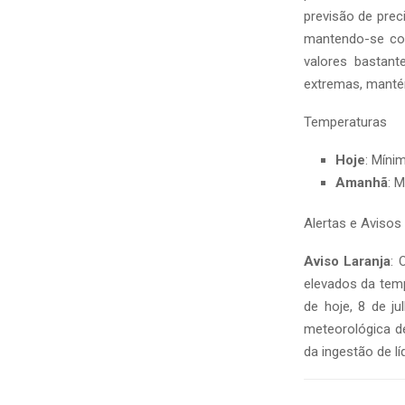
previsão de prec
mantendo-se com
valores bastant
extremas, mantém
Temperaturas
Hoje
: Míni
Amanhã
: 
Alertas e Avisos
Aviso Laranja
: 
elevados da tem
de hoje, 8 de j
meteorológica d
da ingestão de l