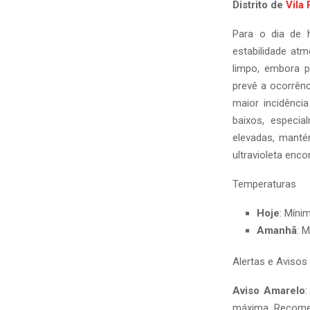
Distrito de
Vila 
Para o dia de 
estabilidade atm
limpo, embora p
prevê a ocorrên
maior incidênci
baixos, especi
elevadas, mantém
ultravioleta enc
Temperaturas
Hoje
: Míni
Amanhã
: 
Alertas e Avisos
Aviso Amarelo
:
máxima. Recomen