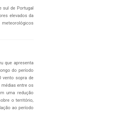
e sul de Portugal
lores elevados da
s meteorológicos
éu que apresenta
longo do período
O vento sopra de
 médias entre os
com uma redução
bre o território,
lação ao período