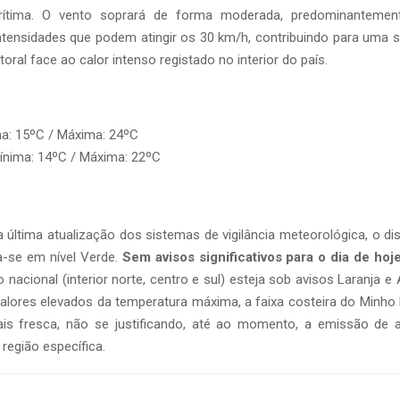
rítima. O vento soprará de forma moderada, predominantemen
ntensidades que podem atingir os 30 km/h, contribuindo para uma 
oral face ao calor intenso registado no interior do país.
ma: 15ºC / Máxima: 24ºC
Mínima: 14ºC / Máxima: 22ºC
última atualização dos sistemas de vigilância meteorológica, o dis
a-se em nível Verde.
Sem avisos significativos para o dia de hoje
io nacional (interior norte, centro e sul) esteja sob avisos Laranja 
valores elevados da temperatura máxima, a faixa costeira do Minho
s fresca, não se justificando, até ao momento, a emissão de 
região específica.