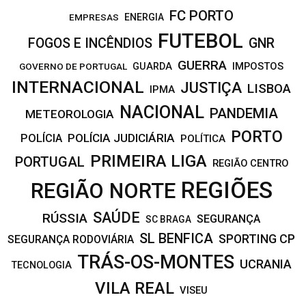
FC PORTO
EMPRESAS
ENERGIA
FUTEBOL
FOGOS E INCÊNDIOS
GNR
GUERRA
IMPOSTOS
GOVERNO DE PORTUGAL
GUARDA
INTERNACIONAL
JUSTIÇA
LISBOA
IPMA
NACIONAL
PANDEMIA
METEOROLOGIA
PORTO
POLÍCIA JUDICIÁRIA
POLÍCIA
POLÍTICA
PRIMEIRA LIGA
PORTUGAL
REGIÃO CENTRO
REGIÕES
REGIÃO NORTE
SAÚDE
RÚSSIA
SEGURANÇA
SC BRAGA
SL BENFICA
SPORTING CP
SEGURANÇA RODOVIÁRIA
TRÁS-OS-MONTES
UCRANIA
TECNOLOGIA
VILA REAL
VISEU