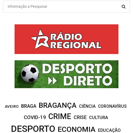
S
e
a
S
r
c
E
h
f
A
o
r
R
:
C
H
BRAGANÇA
BRAGA
CIÊNCIA
CORONAVÍRUS
AVEIRO
CRIME
COVID-19
CRISE
CULTURA
DESPORTO
ECONOMIA
EDUCAÇÃO