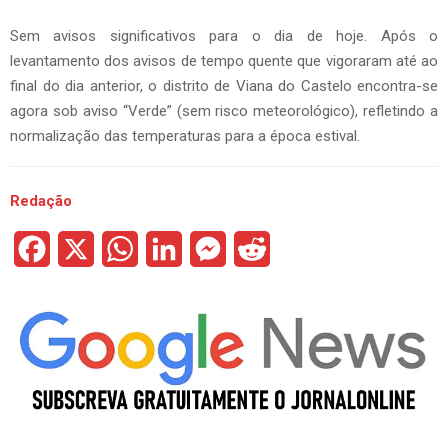
Sem avisos significativos para o dia de hoje. Após o
levantamento dos avisos de tempo quente que vigoraram até ao
final do dia anterior, o distrito de Viana do Castelo encontra-se
agora sob aviso “Verde” (sem risco meteorológico), refletindo a
normalização das temperaturas para a época estival.
Redação
F
X
W
L
M
R
a
h
i
e
e
c
a
n
s
d
e
t
k
s
d
b
s
e
e
i
o
A
d
n
t