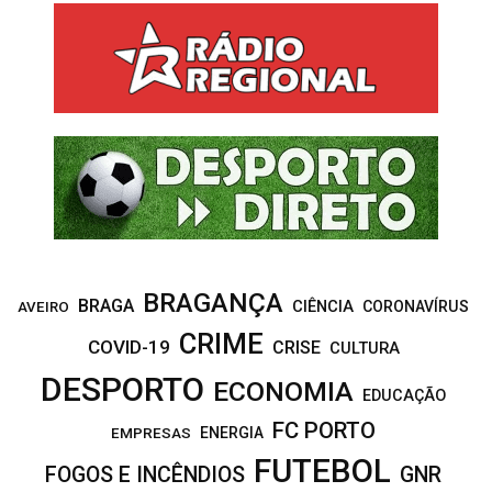
c
E
h
f
A
o
r
R
:
C
H
BRAGANÇA
BRAGA
CIÊNCIA
CORONAVÍRUS
AVEIRO
CRIME
COVID-19
CRISE
CULTURA
DESPORTO
ECONOMIA
EDUCAÇÃO
FC PORTO
EMPRESAS
ENERGIA
FUTEBOL
FOGOS E INCÊNDIOS
GNR