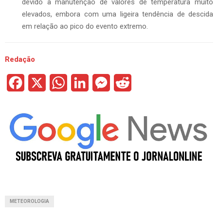
devido à manutenção de valores de temperatura muito
elevados, embora com uma ligeira tendência de descida
em relação ao pico do evento extremo.
Redação
F
X
W
L
M
R
a
h
i
e
e
c
a
n
s
d
e
t
k
s
d
b
s
e
e
i
o
A
d
n
t
o
p
I
g
METEOROLOGIA
k
p
n
e