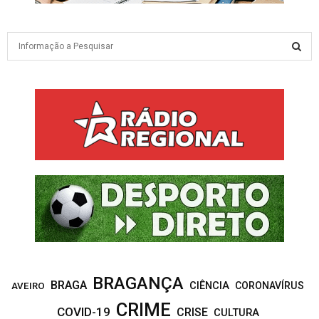
S
e
a
S
r
c
E
h
f
A
o
r
R
:
C
H
BRAGANÇA
BRAGA
CIÊNCIA
CORONAVÍRUS
AVEIRO
CRIME
COVID-19
CRISE
CULTURA