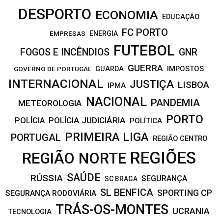
DESPORTO
ECONOMIA
EDUCAÇÃO
FC PORTO
EMPRESAS
ENERGIA
FUTEBOL
FOGOS E INCÊNDIOS
GNR
GUERRA
IMPOSTOS
GOVERNO DE PORTUGAL
GUARDA
INTERNACIONAL
JUSTIÇA
LISBOA
IPMA
NACIONAL
PANDEMIA
METEOROLOGIA
PORTO
POLÍCIA JUDICIÁRIA
POLÍCIA
POLÍTICA
PRIMEIRA LIGA
PORTUGAL
REGIÃO CENTRO
REGIÕES
REGIÃO NORTE
SAÚDE
RÚSSIA
SEGURANÇA
SC BRAGA
SL BENFICA
SPORTING CP
SEGURANÇA RODOVIÁRIA
TRÁS-OS-MONTES
UCRANIA
TECNOLOGIA