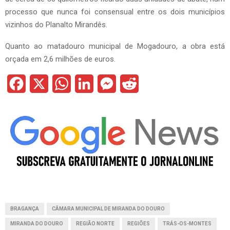
processo que nunca foi consensual entre os dois municípios
vizinhos do Planalto Mirandês.
Quanto ao matadouro municipal de Mogadouro, a obra está
orçada em 2,6 milhões de euros.
F
X
W
L
M
R
a
h
i
e
e
c
a
n
s
d
e
t
k
s
d
b
s
e
e
i
o
A
d
n
t
o
p
I
g
BRAGANÇA
CÂMARA MUNICIPAL DE MIRANDA DO DOURO
k
p
n
e
MIRANDA DO DOURO
REGIÃO NORTE
REGIÕES
TRÁS-OS-MONTES