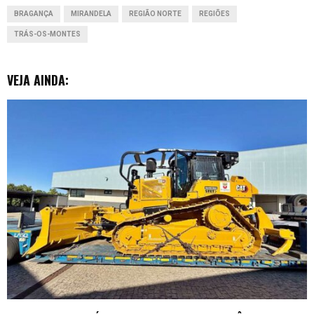
BRAGANÇA
MIRANDELA
REGIÃO NORTE
REGIÕES
k
p
n
e
TRÁS-OS-MONTES
r
VEJA AINDA: