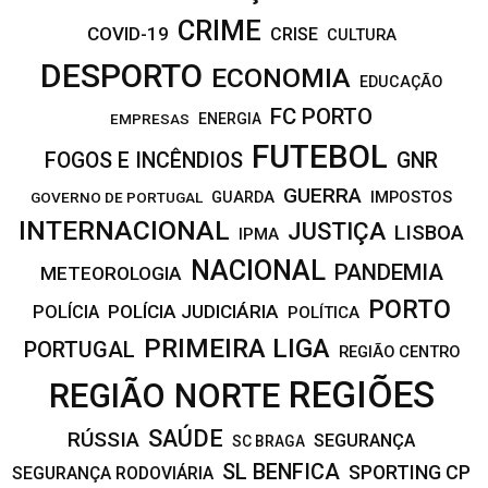
CRIME
COVID-19
CRISE
CULTURA
DESPORTO
ECONOMIA
EDUCAÇÃO
FC PORTO
EMPRESAS
ENERGIA
FUTEBOL
FOGOS E INCÊNDIOS
GNR
GUERRA
IMPOSTOS
GOVERNO DE PORTUGAL
GUARDA
INTERNACIONAL
JUSTIÇA
LISBOA
IPMA
NACIONAL
PANDEMIA
METEOROLOGIA
PORTO
POLÍCIA JUDICIÁRIA
POLÍCIA
POLÍTICA
PRIMEIRA LIGA
PORTUGAL
REGIÃO CENTRO
REGIÕES
REGIÃO NORTE
SAÚDE
RÚSSIA
SEGURANÇA
SC BRAGA
SL BENFICA
SPORTING CP
SEGURANÇA RODOVIÁRIA