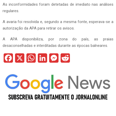
As inconformidades foram detetadas de imediato nas análises
regulares.
A avaria foi resolvida e, segundo a mesma fonte, esperava-se a
autorização da APA para retirar os avisos.
A APA disponibiliza, por zona do país, as praias
desaconselhadas e interditadas durante as épocas balneares.
F
X
W
L
M
R
a
h
i
e
e
c
a
n
s
d
e
t
k
s
d
b
s
e
e
i
o
A
d
n
t
o
p
I
g