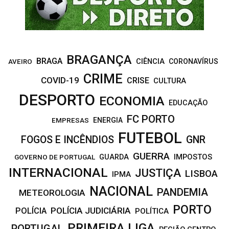
H
BRAGANÇA
BRAGA
CIÊNCIA
CORONAVÍRUS
AVEIRO
CRIME
COVID-19
CRISE
CULTURA
DESPORTO
ECONOMIA
EDUCAÇÃO
FC PORTO
EMPRESAS
ENERGIA
FUTEBOL
FOGOS E INCÊNDIOS
GNR
GUERRA
IMPOSTOS
GOVERNO DE PORTUGAL
GUARDA
INTERNACIONAL
JUSTIÇA
LISBOA
IPMA
NACIONAL
PANDEMIA
METEOROLOGIA
PORTO
POLÍCIA JUDICIÁRIA
POLÍCIA
POLÍTICA
PRIMEIRA LIGA
PORTUGAL