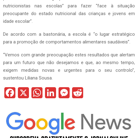
nutricionistas nas escolas” para fazer “face à situação
preocupante do estado nutricional das crianças e jovens em
idade escolar”.
De acordo com a bastonária, a escola é “o lugar estratégico
para a promoção de comportamentos alimentares saudáveis”.
“Vemos com grande preocupação estes resultados que alertam
para um futuro que não desejamos e que, ao mesmo tempo,
exigem medidas novas e urgentes para o seu controlo”,
sustentou Liliana Sousa.
F
X
W
L
M
R
a
h
i
e
e
c
a
n
s
d
e
t
k
s
d
b
s
e
e
i