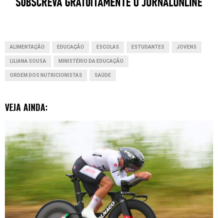
o
A
d
n
t
o
p
I
g
ALIMENTAÇÃO
EDUCAÇÃO
ESCOLAS
ESTUDANTES
JOVENS
k
p
n
e
LILIANA SOUSA
MINISTÉRIO DA EDUCAÇÃO
r
ORDEM DOS NUTRICIONISTAS
SAÚDE
VEJA AINDA: