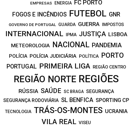
FC PORTO
EMPRESAS
ENERGIA
FUTEBOL
FOGOS E INCÊNDIOS
GNR
GUERRA
IMPOSTOS
GOVERNO DE PORTUGAL
GUARDA
INTERNACIONAL
JUSTIÇA
LISBOA
IPMA
NACIONAL
PANDEMIA
METEOROLOGIA
PORTO
POLÍCIA JUDICIÁRIA
POLÍCIA
POLÍTICA
PRIMEIRA LIGA
PORTUGAL
REGIÃO CENTRO
REGIÕES
REGIÃO NORTE
SAÚDE
RÚSSIA
SEGURANÇA
SC BRAGA
SL BENFICA
SPORTING CP
SEGURANÇA RODOVIÁRIA
TRÁS-OS-MONTES
UCRANIA
TECNOLOGIA
VILA REAL
VISEU