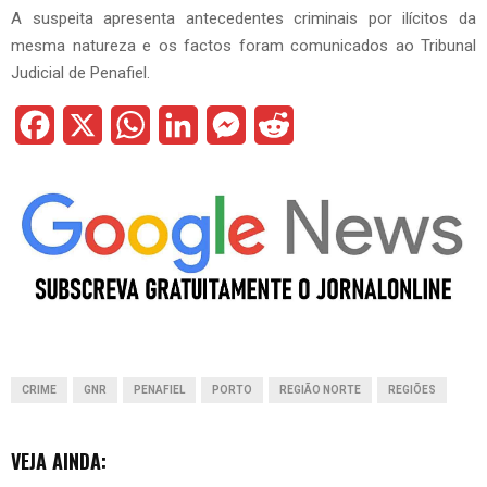
A suspeita apresenta antecedentes criminais por ilícitos da
mesma natureza e os factos foram comunicados ao Tribunal
Judicial de Penafiel.
F
X
W
L
M
R
a
h
i
e
e
c
a
n
s
d
e
t
k
s
d
b
s
e
e
i
o
A
d
n
t
o
p
I
g
CRIME
GNR
PENAFIEL
PORTO
REGIÃO NORTE
REGIÕES
k
p
n
e
r
VEJA AINDA: