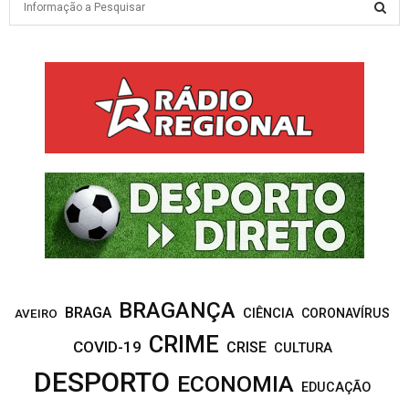
e
a
S
r
c
E
h
f
A
o
r
R
:
C
H
BRAGANÇA
BRAGA
CIÊNCIA
CORONAVÍRUS
AVEIRO
CRIME
COVID-19
CRISE
CULTURA
DESPORTO
ECONOMIA
EDUCAÇÃO