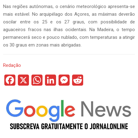
Nas regiões autónomas, o cenário meteorológico apresenta-se
mais estável. No arquipélago dos Açores, as máximas deverão
oscilar entre os 25 e os 27 graus, com possibilidade de
aguaceiros fracos nas ilhas ocidentais. Na Madeira, o tempo
permanecerá seco e pouco nublado, com temperaturas a atingir
os 30 graus em zonas mais abrigadas.
Redação
F
X
W
L
M
R
a
h
i
e
e
c
a
n
s
d
e
t
k
s
d
b
s
e
e
i
o
A
d
n
t