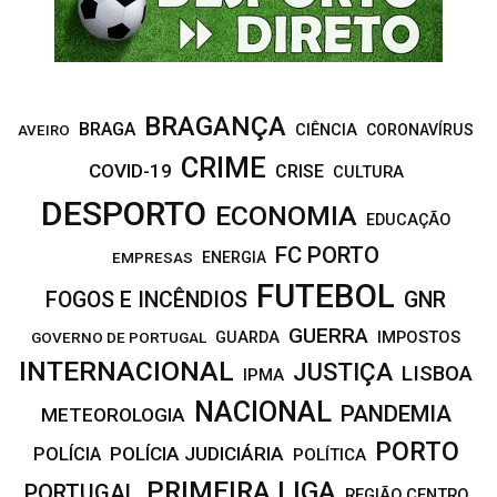
H
BRAGANÇA
BRAGA
CIÊNCIA
CORONAVÍRUS
AVEIRO
CRIME
COVID-19
CRISE
CULTURA
DESPORTO
ECONOMIA
EDUCAÇÃO
FC PORTO
EMPRESAS
ENERGIA
FUTEBOL
FOGOS E INCÊNDIOS
GNR
GUERRA
IMPOSTOS
GOVERNO DE PORTUGAL
GUARDA
INTERNACIONAL
JUSTIÇA
LISBOA
IPMA
NACIONAL
PANDEMIA
METEOROLOGIA
PORTO
POLÍCIA JUDICIÁRIA
POLÍCIA
POLÍTICA
PRIMEIRA LIGA
PORTUGAL
REGIÃO CENTRO