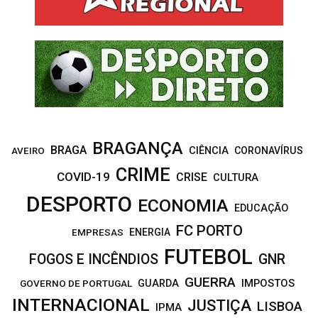
o
r
R
:
C
H
BRAGANÇA
BRAGA
CIÊNCIA
CORONAVÍRUS
AVEIRO
CRIME
COVID-19
CRISE
CULTURA
DESPORTO
ECONOMIA
EDUCAÇÃO
FC PORTO
EMPRESAS
ENERGIA
FUTEBOL
FOGOS E INCÊNDIOS
GNR
GUERRA
IMPOSTOS
GOVERNO DE PORTUGAL
GUARDA
INTERNACIONAL
JUSTIÇA
LISBOA
IPMA