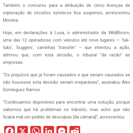
Também o concurso para a atribuição de cinco licenças de
exploração de circuitos turísticos fica suspenso, acrescentou
Moreira.
Hoje, em declarações à Lusa, o administrador da WildBloom,
uma das 12 operadoras com veículos até nove lugares — ‘tuk-
tuks’, ‘buggies’, carrinhas ‘transfer’ – que intentou a ação,
afirmou que, com esta decisão, o tribunal “dá razão” às
empresas.
“Os prejuízos que já foram causados e que seriam causados se
não houvesse esta decisão seriam irreparáveis”, assinalou Alex
Dominguez Ramos.
“Continuamos disponíveis para encontrar uma solução, porque
sabemos que há problemas no trânsito, mas acho que não
ficaria mal um pedido de desculpas [da câmara]”, acrescentou.
F
X
W
L
M
R