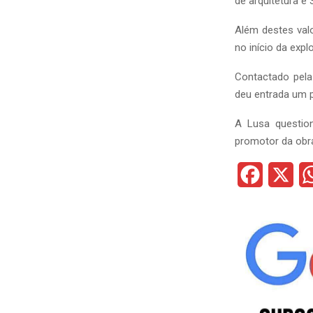
de arquitetura e
Além destes val
no início da exp
Contactado pela
deu entrada um pe
A Lusa questio
promotor da obr
F
X
a
c
e
b
o