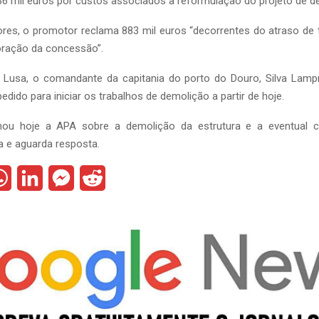
 36 mil euros por custos associados à reformulação do projeto de d
ores, o promotor reclama 883 mil euros “decorrentes do atraso de 
loração da concessão”.
 Lusa, o comandante da capitania do porto do Douro, Silva Lampr
dido para iniciar os trabalhos de demolição a partir de hoje.
nou hoje a APA sobre a demolição da estrutura e a eventual
a e aguarda resposta.
W
L
M
R
h
i
e
e
a
n
s
d
t
k
s
d
s
e
e
i
A
d
n
t