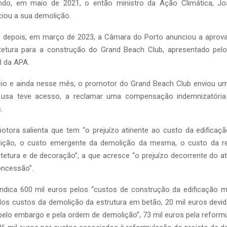
ndo, em maio de 2021, o então ministro da Ação Climática, J
ciou a sua demolição.
 depois, em março de 2023, a Câmara do Porto anunciou a apro
itetura para a construção do Grand Beach Club, apresentado pel
l da APA.
io e ainda nesse mês, o promotor do Grand Beach Club enviou um
Lusa teve acesso, a reclamar uma compensação indemnizatória
.
tora salienta que tem “o prejuízo atinente ao custo da edificação
ição, o custo emergente da demolição da mesma, o custo da r
itetura e de decoração”, a que acresce “o prejuízo decorrente do at
oncessão”.
indica 600 mil euros pelos “custos de construção da edificação m
los custos da demolição da estrutura em betão, 20 mil euros devi
 pelo embargo e pela ordem de demolição”, 73 mil euros pela reform