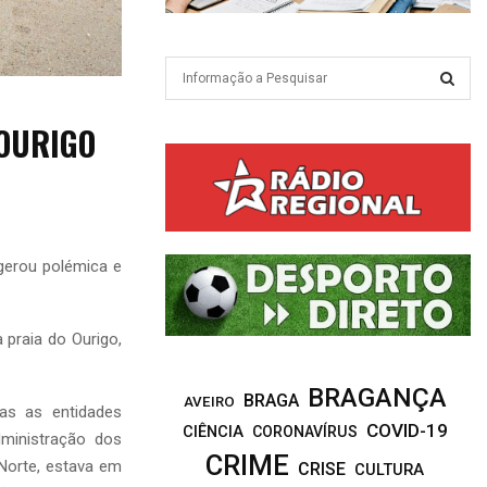
S
e
a
S
OURIGO
r
c
E
h
f
A
o
r
R
 gerou polémica e
:
C
 praia do Ourigo,
H
BRAGANÇA
BRAGA
AVEIRO
as as entidades
COVID-19
CIÊNCIA
CORONAVÍRUS
ministração dos
CRIME
 Norte, estava em
CRISE
CULTURA