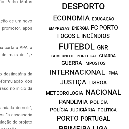
oão Pedro Matos
DESPORTO
ECONOMIA
EDUCAÇÃO
vação de um novo
FC PORTO
o promotor, após
EMPRESAS
ENERGIA
FOGOS E INCÊNDIOS
FUTEBOL
GNR
a carta à APA, a
 de mais de 1,7
GOVERNO DE PORTUGAL
GUARDA
GUERRA
IMPOSTOS
INTERNACIONAL
IPMA
 destinatária da
JUSTIÇA
eformulação dos
LISBOA
raso no início da
NACIONAL
METEOROLOGIA
PANDEMIA
POLÍCIA
andada demolir”,
POLÍCIA JUDICIÁRIA
POLÍTICA
dos “a assessoria
PORTO
PORTUGAL
ulação do projeto
PRIMEIRA LIGA