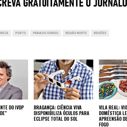
p
I
g
p
n
e
r
UREZA
PORTO
PRAIA DO OURIGO
REGIÃO NORTE
REGIÕES
NTE DO IVDP
BRAGANÇA: CIÊNCIA VIVA
VILA REAL: VI
DE”
DISPONIBILIZA ÓCULOS PARA
DOMÉSTICA LE
ECLIPSE TOTAL DO SOL
APREENSÃO D
FOGO