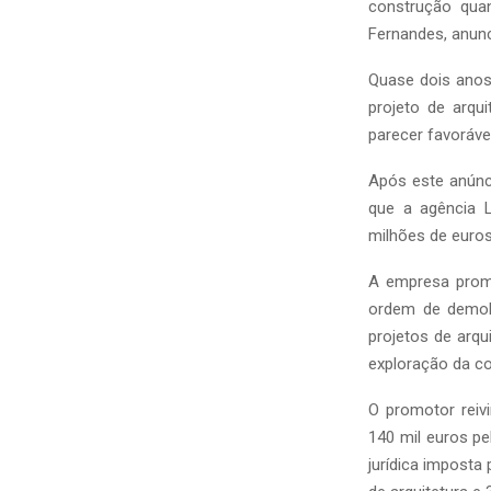
construção qua
Fernandes, anun
Quase dois anos
projeto de arqu
parecer favoráve
Após este anúnc
que a agência 
milhões de euros
A empresa promo
ordem de demol
projetos de arqu
exploração da c
O promotor reiv
140 mil euros pe
jurídica imposta