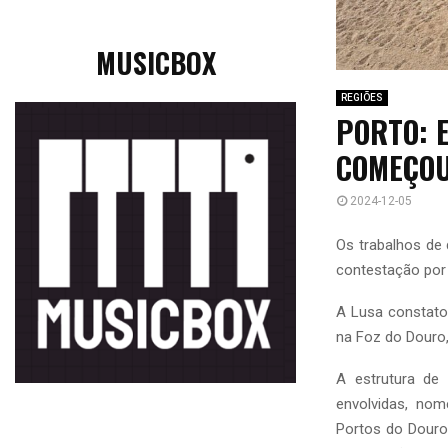
MUSICBOX
REGIÕES
PORTO: 
COMEÇOU
2024-12-05
Os trabalhos de 
contestação por 
A Lusa constatou
na Foz do Douro,
A estrutura de
envolvidas, no
Portos do Douro,