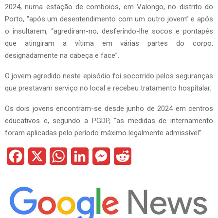
2024, numa estação de comboios, em Valongo, no distrito do
Porto, “após um desentendimento com um outro jovem” e após
o insultarem, “agrediram-no, desferindo-lhe socos e pontapés
que atingiram a vítima em várias partes do corpo,
designadamente na cabeça e face”.
O jovem agredido neste episódio foi socorrido pelos seguranças
que prestavam serviço no local e recebeu tratamento hospitalar.
Os dois jovens encontram-se desde junho de 2024 em centros
educativos e, segundo a PGDP, “as medidas de internamento
foram aplicadas pelo período máximo legalmente admissível”.
F
X
W
L
M
R
a
h
i
e
e
c
a
n
s
d
e
t
k
s
d