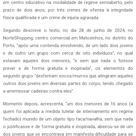
em centro educativo na modalidade de regime semiaberto, pelo
prazo de dois anos, por três crimes de ofensa à integridade
física qualificada e um crime de injuria agravada.
Segundo descreve o texto, no dia 28 de junho de 2024, no
NorteShopping, centro comercial em Matosinhos, no distrito do
Porto, “após uma contenda envolvendo, de um lado dois jovens
e de outro um grupo com cerca de oito indivíduos”, no qual
estavam aqueles dois menores, “e sem que nada o fizesse
prever e de forma gratuita e inopinada”, os elementos do
segundo grupo “desferiram socos/murros que atingiram aqueles
outros dois jovens em diversas partes do corpo, tendo chegado
a arremessar cadeiras contra eles”.
Momento depois, acrescenta, “um dos menores de 16 anos (a
quem foi aplicada a medida tutelar de internamento em regime
fechado) munido de um objeto tipo faca/navalha, sem que nada
o justificasse e de forma gratuita e inopinada, abeirou-se de um
dos jovens que se encontrava em manifesta dificuldade para se