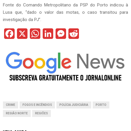
Fonte do Comando Metropolitano da PSP do Porto indicou à
Lusa que, “dado o valor das motas, o caso transitou para
investigação da PJ”.
F
X
W
L
M
R
a
h
i
e
e
c
a
n
s
d
e
t
k
s
d
b
s
e
e
i
o
A
d
n
t
o
p
I
g
CRIME
FOGOS E INCÊNDIOS
POLÍCIA JUDICIÁRIA
PORTO
k
p
n
e
REGIÃO NORTE
REGIÕES
r