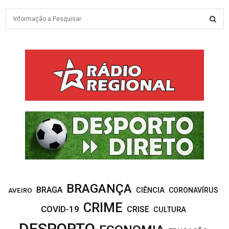
S
e
a
S
r
c
E
h
f
A
o
r
R
:
C
H
BRAGANÇA
BRAGA
CIÊNCIA
CORONAVÍRUS
AVEIRO
CRIME
COVID-19
CRISE
CULTURA
DESPORTO