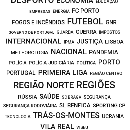
ECONOMIA
EDUCAÇÃO
FC PORTO
EMPRESAS
ENERGIA
FUTEBOL
FOGOS E INCÊNDIOS
GNR
GUERRA
IMPOSTOS
GOVERNO DE PORTUGAL
GUARDA
INTERNACIONAL
JUSTIÇA
LISBOA
IPMA
NACIONAL
PANDEMIA
METEOROLOGIA
PORTO
POLÍCIA JUDICIÁRIA
POLÍCIA
POLÍTICA
PRIMEIRA LIGA
PORTUGAL
REGIÃO CENTRO
REGIÕES
REGIÃO NORTE
SAÚDE
RÚSSIA
SEGURANÇA
SC BRAGA
SL BENFICA
SPORTING CP
SEGURANÇA RODOVIÁRIA
TRÁS-OS-MONTES
UCRANIA
TECNOLOGIA
VILA REAL
VISEU