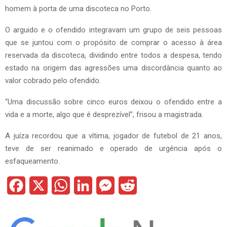
homem à porta de uma discoteca no Porto.
O arguido e o ofendido integravam um grupo de seis pessoas
que se juntou com o propósito de comprar o acesso à área
reservada da discoteca, dividindo entre todos a despesa, tendo
estado na origem das agressões uma discordância quanto ao
valor cobrado pelo ofendido.
“Uma discussão sobre cinco euros deixou o ofendido entre a
vida e a morte, algo que é desprezível”, frisou a magistrada.
A juíza recordou que a vítima, jogador de futebol de 21 anos,
teve de ser reanimado e operado de urgência após o
esfaqueamento.
F
X
W
L
M
R
a
h
i
e
e
c
a
n
s
d