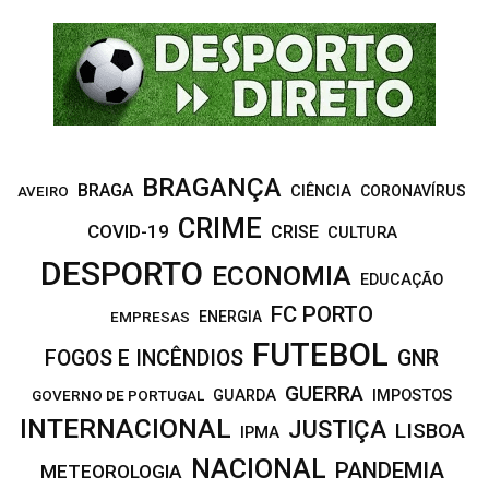
R
:
C
H
BRAGANÇA
BRAGA
CIÊNCIA
CORONAVÍRUS
AVEIRO
CRIME
COVID-19
CRISE
CULTURA
DESPORTO
ECONOMIA
EDUCAÇÃO
FC PORTO
EMPRESAS
ENERGIA
FUTEBOL
FOGOS E INCÊNDIOS
GNR
GUERRA
IMPOSTOS
GOVERNO DE PORTUGAL
GUARDA
INTERNACIONAL
JUSTIÇA
LISBOA
IPMA
NACIONAL
PANDEMIA
METEOROLOGIA