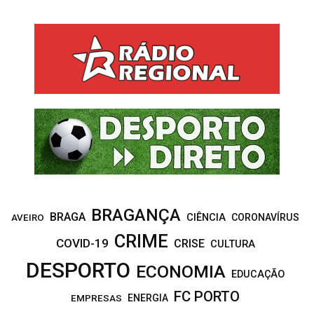
a
S
r
c
E
h
f
A
o
r
R
:
C
H
BRAGANÇA
BRAGA
CIÊNCIA
CORONAVÍRUS
AVEIRO
CRIME
COVID-19
CRISE
CULTURA
DESPORTO
ECONOMIA
EDUCAÇÃO
FC PORTO
EMPRESAS
ENERGIA