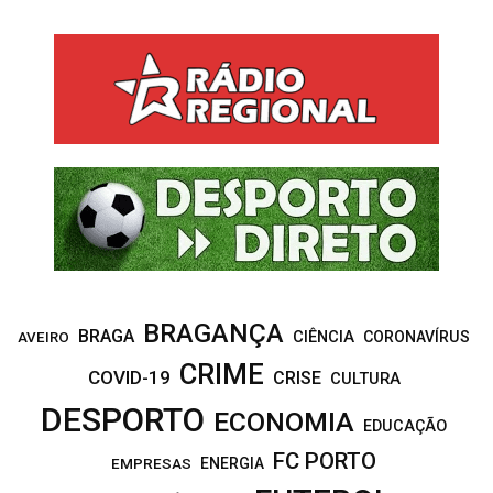
a
S
r
c
E
h
f
A
o
r
R
:
C
H
BRAGANÇA
BRAGA
CIÊNCIA
CORONAVÍRUS
AVEIRO
CRIME
COVID-19
CRISE
CULTURA
DESPORTO
ECONOMIA
EDUCAÇÃO
FC PORTO
EMPRESAS
ENERGIA