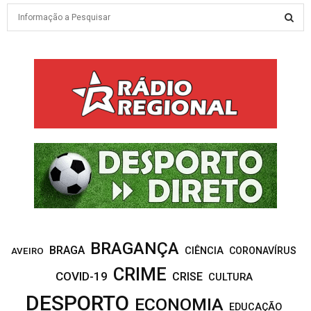
S
e
a
S
r
c
E
h
f
A
o
r
R
:
C
H
BRAGANÇA
BRAGA
CIÊNCIA
CORONAVÍRUS
AVEIRO
CRIME
COVID-19
CRISE
CULTURA
DESPORTO
ECONOMIA
EDUCAÇÃO