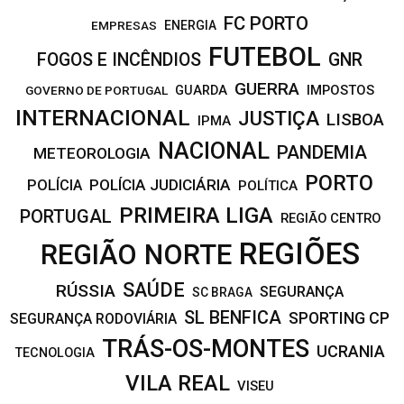
FC PORTO
EMPRESAS
ENERGIA
FUTEBOL
FOGOS E INCÊNDIOS
GNR
GUERRA
IMPOSTOS
GOVERNO DE PORTUGAL
GUARDA
INTERNACIONAL
JUSTIÇA
LISBOA
IPMA
NACIONAL
PANDEMIA
METEOROLOGIA
PORTO
POLÍCIA JUDICIÁRIA
POLÍCIA
POLÍTICA
PRIMEIRA LIGA
PORTUGAL
REGIÃO CENTRO
REGIÕES
REGIÃO NORTE
SAÚDE
RÚSSIA
SEGURANÇA
SC BRAGA
SL BENFICA
SPORTING CP
SEGURANÇA RODOVIÁRIA
TRÁS-OS-MONTES
UCRANIA
TECNOLOGIA
VILA REAL
VISEU