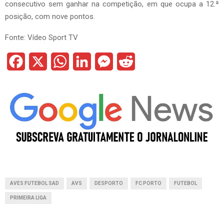
consecutivo sem ganhar na competição, em que ocupa a 12.ª
posição, com nove pontos.
Fonte: Vídeo Sport TV
F
X
W
L
M
R
a
h
i
e
e
c
a
n
s
d
e
t
k
s
d
b
s
e
e
i
o
A
d
n
t
o
p
I
g
AVES FUTEBOL SAD
AVS
DESPORTO
FC PORTO
FUTEBOL
k
p
n
e
PRIMEIRA LIGA
r