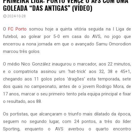
GOLEADA “DAS ANTIGAS” (VÍDEO)
2024-10-28
O
FC Porto
somou hoje a quinta vitória seguida na I Liga de
futebol, ao golear por 5-0 em casa do AVS, no jogo que
encerrou a nona jornada em que o avançado Samu Omorodion
marcou três golos.
O médio Nico González inaugurou o marcador, aos 22 minutos,
e o compatriota assinou um ‘hat-trick’ aos 32, 38 e 45+1,
chegando aos 11 golos pelos ‘dragões’ esta temporada, sete
dos quais no campeonato, antes de o jovem Rodrigo Mora, de
17 anos, marcar o seu primeiro tento pela equipa principal e fixar
o resultado, aos 88.
Os portistas, que alcançaram o triunfo mais dilatado da época,
seguem no segundo lugar, com 24 pontos, a três do líder
Sporting, enquanto o AVS averbou o quarto encontro