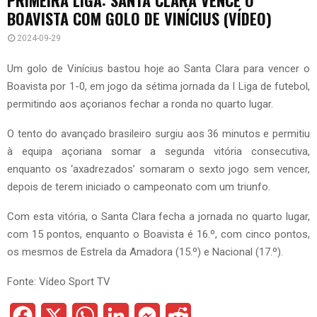
BOAVISTA COM GOLO DE VINÍCIUS (VÍDEO)
2024-09-29
Um golo de Vinícius bastou hoje ao Santa Clara para vencer o
Boavista por 1-0, em jogo da sétima jornada da I Liga de futebol,
permitindo aos açorianos fechar a ronda no quarto lugar.
O tento do avançado brasileiro surgiu aos 36 minutos e permitiu
à equipa açoriana somar a segunda vitória consecutiva,
enquanto os ‘axadrezados’ somaram o sexto jogo sem vencer,
depois de terem iniciado o campeonato com um triunfo.
Com esta vitória, o Santa Clara fecha a jornada no quarto lugar,
com 15 pontos, enquanto o Boavista é 16.º, com cinco pontos,
os mesmos de Estrela da Amadora (15.º) e Nacional (17.º).
Fonte: Vídeo Sport TV
F
X
W
L
M
R