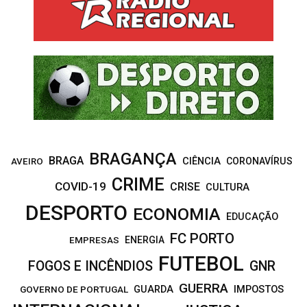
f
A
o
r
R
:
C
H
BRAGANÇA
BRAGA
CIÊNCIA
CORONAVÍRUS
AVEIRO
CRIME
COVID-19
CRISE
CULTURA
DESPORTO
ECONOMIA
EDUCAÇÃO
FC PORTO
EMPRESAS
ENERGIA
FUTEBOL
FOGOS E INCÊNDIOS
GNR
GUERRA
IMPOSTOS
GOVERNO DE PORTUGAL
GUARDA