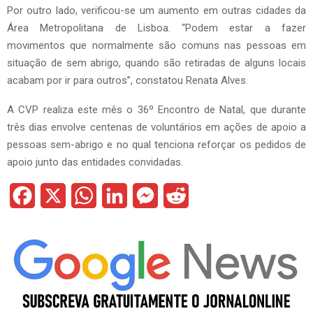
Por outro lado, verificou-se um aumento em outras cidades da
Área Metropolitana de Lisboa. “Podem estar a fazer
movimentos que normalmente são comuns nas pessoas em
situação de sem abrigo, quando são retiradas de alguns locais
acabam por ir para outros”, constatou Renata Alves.
A CVP realiza este mês o 36º Encontro de Natal, que durante
três dias envolve centenas de voluntários em ações de apoio a
pessoas sem-abrigo e no qual tenciona reforçar os pedidos de
apoio junto das entidades convidadas.
F
X
W
L
M
R
a
h
i
e
e
c
a
n
s
d
e
t
k
s
d
b
s
e
e
i