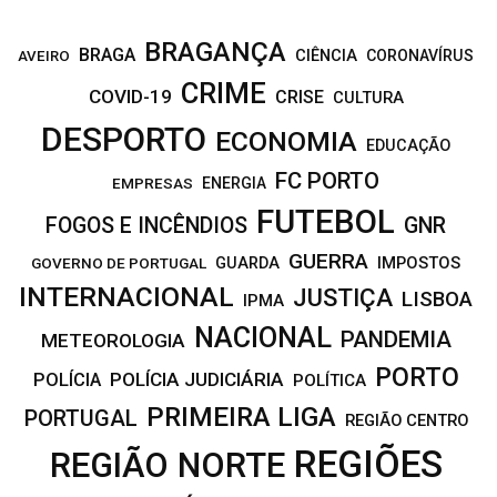
BRAGANÇA
BRAGA
CIÊNCIA
CORONAVÍRUS
AVEIRO
CRIME
COVID-19
CRISE
CULTURA
DESPORTO
ECONOMIA
EDUCAÇÃO
FC PORTO
EMPRESAS
ENERGIA
FUTEBOL
FOGOS E INCÊNDIOS
GNR
GUERRA
IMPOSTOS
GOVERNO DE PORTUGAL
GUARDA
INTERNACIONAL
JUSTIÇA
LISBOA
IPMA
NACIONAL
PANDEMIA
METEOROLOGIA
PORTO
POLÍCIA JUDICIÁRIA
POLÍCIA
POLÍTICA
PRIMEIRA LIGA
PORTUGAL
REGIÃO CENTRO
REGIÕES
REGIÃO NORTE