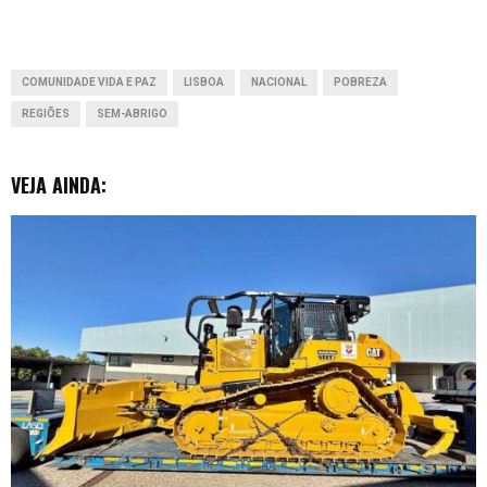
o
A
d
n
t
o
p
I
g
COMUNIDADE VIDA E PAZ
LISBOA
NACIONAL
POBREZA
k
p
n
e
REGIÕES
SEM-ABRIGO
r
VEJA AINDA: