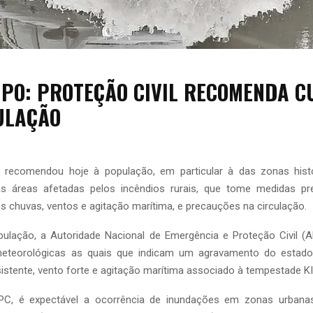
PO: PROTEÇÃO CIVIL RECOMENDA C
ULAÇÃO
l recomendou hoje à população, em particular à das zonas his
as áreas afetadas pelos incêndios rurais, que tome medidas pr
es chuvas, ventos e agitação marítima, e precauções na circulação.
ulação, a Autoridade Nacional de Emergência e Proteção Civil (
meteorológicas as quais que indicam um agravamento do esta
sistente, vento forte e agitação marítima associado à tempestade K
C, é expectável a ocorrência de inundações em zonas urbanas