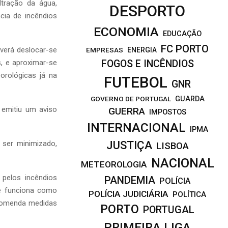
tração da água,
DESPORTO
ia de incêndios
ECONOMIA
EDUCAÇÃO
FC PORTO
verá deslocar-se
EMPRESAS
ENERGIA
s, e aproximar-se
FOGOS E INCÊNDIOS
rológicas já na
FUTEBOL
GNR
GOVERNO DE PORTUGAL
GUARDA
 emitiu um aviso
GUERRA
IMPOSTOS
INTERNACIONAL
IPMA
JUSTIÇA
 ser minimizado,
LISBOA
NACIONAL
METEOROLOGIA
 pelos incêndios
PANDEMIA
POLÍCIA
ue funciona como
POLÍCIA JUDICIÁRIA
POLÍTICA
ecomenda medidas
PORTO
PORTUGAL
.
PRIMEIRA LIGA