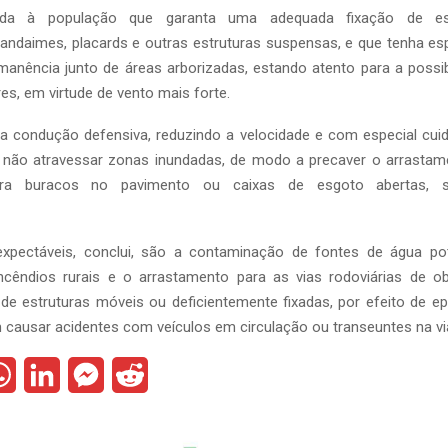
da à população que garanta uma adequada fixação de estr
ndaimes, placards e outras estruturas suspensas, e que tenha esp
manência junto de áreas arborizadas, estando atento para a possi
es, em virtude de vento mais forte.
 condução defensiva, reduzindo a velocidade e com especial cuid
e não atravessar zonas inundadas, de modo a precaver o arrasta
ara buracos no pavimento ou caixas de esgoto abertas, 
expectáveis, conclui, são a contaminação de fontes de água pot
incêndios rurais e o arrastamento para as vias rodoviárias de ob
de estruturas móveis ou deficientemente fixadas, por efeito de ep
 causar acidentes com veículos em circulação ou transeuntes na via
W
L
M
R
h
i
e
e
a
n
s
d