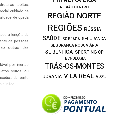
uturas soltas,
REGIÃO CENTRO
ecial cuidado na
REGIÃO NORTE
bilidade de queda
REGIÕES
RÚSSIA
ado a lençóis de
SAÚDE
SEGURANÇA
SC BRAGA
mento de pessoas
SEGURANÇA RODOVIÁRIA
são outras das
SL BENFICA
SPORTING CP
TECNOLOGIA
TRÁS-OS-MONTES
ável por inertes
jetos soltos, ou
VILA REAL
UCRANIA
VISEU
isódios de vento
 pública.