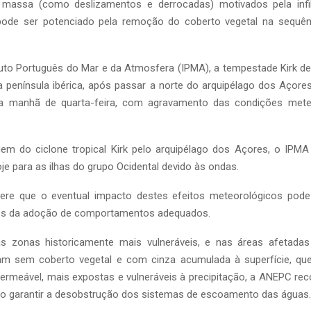
massa (como deslizamentos e derrocadas) motivados pela infil
ode ser potenciado pela remoção do coberto vegetal na sequênc
tuto Português do Mar e da Atmosfera (IPMA), a tempestade Kirk de
 península ibérica, após passar a norte do arquipélago dos Açore
na manhã de quarta-feira, com agravamento das condições meteo
em do ciclone tropical Kirk pelo arquipélago dos Açores, o IPMA
je para as ilhas do grupo Ocidental devido às ondas.
fere que o eventual impacto destes efeitos meteorológicos pode
és da adoção de comportamentos adequados.
as zonas historicamente mais vulneráveis, e nas áreas afetadas
aram sem coberto vegetal e com cinza acumulada à superfície, q
ermeável, mais expostas e vulneráveis à precipitação, a ANEPC r
mo garantir a desobstrução dos sistemas de escoamento das águas