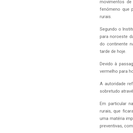
movimentos de 
fenómeno que p
rurais.
Segundo o Insti
para noroeste da
do continente 
tarde de hoje.
Devido à passag
vermelho para ho
A autoridade re
sobretudo atrav
Em particular n
rurais, que fic
uma matéria imp
preventivas, co