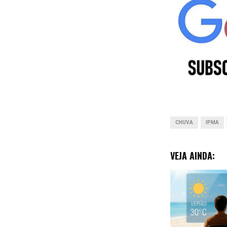
e
b
o
o
k
CHUVA
IPMA
VEJA AINDA: