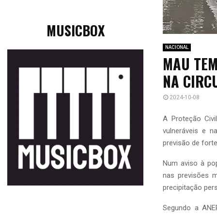
MUSICBOX
NACIONAL
MAU TEM
NA CIRC
2024-10-08
A Proteção Civi
vulneráveis e n
previsão de fort
Num aviso à pop
nas previsões 
precipitação per
Segundo a ANEP