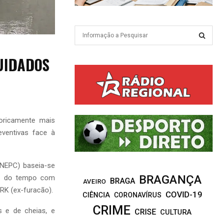
S
e
a
S
UIDADOS
r
c
E
h
f
A
o
r
R
toricamente mais
:
eventivas face à
C
H
ANEPC) baseia-se
BRAGANÇA
do do tempo com
BRAGA
AVEIRO
IRK (ex-furacão).
COVID-19
CIÊNCIA
CORONAVÍRUS
CRIME
 e de cheias, e
CRISE
CULTURA