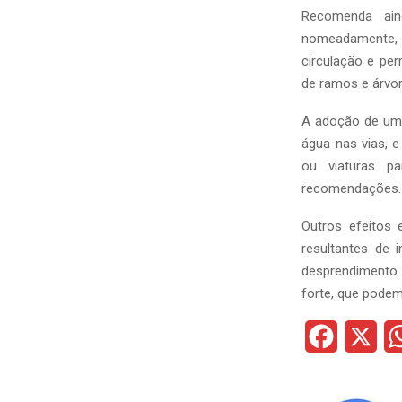
Recomenda ain
nomeadamente, a
circulação e per
de ramos e árvor
A adoção de uma
água nas vias, 
ou viaturas p
recomendações.
Outros efeitos 
resultantes de 
desprendimento 
forte, que podem
F
X
a
c