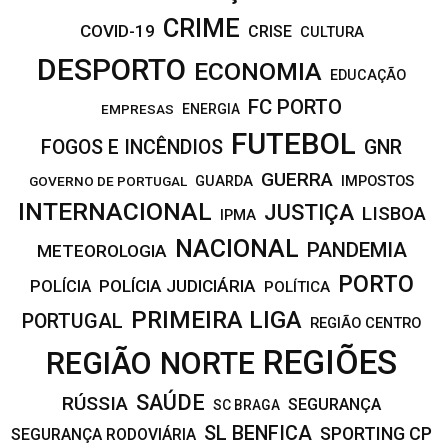
CRIME
COVID-19
CRISE
CULTURA
DESPORTO
ECONOMIA
EDUCAÇÃO
FC PORTO
EMPRESAS
ENERGIA
FUTEBOL
FOGOS E INCÊNDIOS
GNR
GUERRA
IMPOSTOS
GOVERNO DE PORTUGAL
GUARDA
INTERNACIONAL
JUSTIÇA
LISBOA
IPMA
NACIONAL
PANDEMIA
METEOROLOGIA
PORTO
POLÍCIA JUDICIÁRIA
POLÍCIA
POLÍTICA
PRIMEIRA LIGA
PORTUGAL
REGIÃO CENTRO
REGIÕES
REGIÃO NORTE
SAÚDE
RÚSSIA
SEGURANÇA
SC BRAGA
SL BENFICA
SPORTING CP
SEGURANÇA RODOVIÁRIA