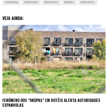
ECONOMIA
HABITAÇÃO
INQUILINOS
RENDAS
SENHORIOS
k
p
n
e
r
VEJA AINDA:
FENÓMENO DOS “OKUPAS” EM HOTÉIS ALERTA AUTORIDADES
ESPANHOLAS