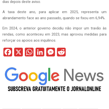
dias depois deste aviso.
A taxa deste ano, para aplicar em 2025, representa um
abrandamento face ao ano passado, quando se fixou em 6,94%.
Em 2024, o anterior governo decidiu não impor um travão às
rendas, como aconteceu em 2023, mas aprovou medidas para
reforçar os apoios aos inquilinos.
F
X
W
L
M
R
a
h
i
e
e
c
a
n
s
d
e
t
k
s
d
b
s
e
e
i
o
A
d
n
t
o
p
I
g