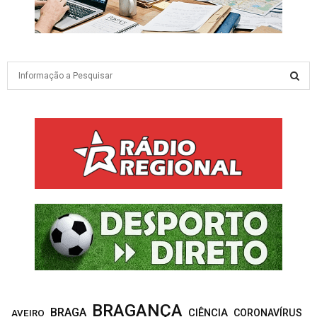
S
e
a
S
r
c
E
h
f
A
o
r
R
:
C
H
BRAGANÇA
BRAGA
CIÊNCIA
CORONAVÍRUS
AVEIRO