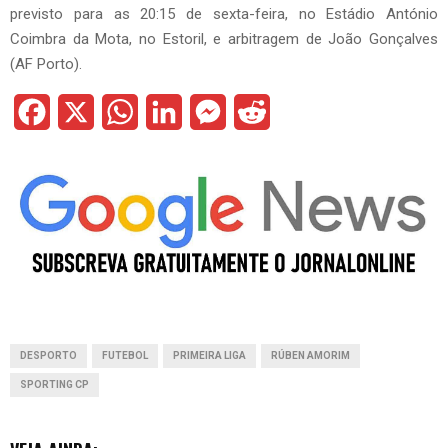
previsto para as 20:15 de sexta-feira, no Estádio António
Coimbra da Mota, no Estoril, e arbitragem de João Gonçalves
(AF Porto).
F
X
W
L
M
R
a
h
i
e
e
c
a
n
s
d
e
t
k
s
d
b
s
e
e
i
o
A
d
n
t
o
p
I
g
DESPORTO
FUTEBOL
PRIMEIRA LIGA
RÚBEN AMORIM
k
p
n
e
SPORTING CP
r