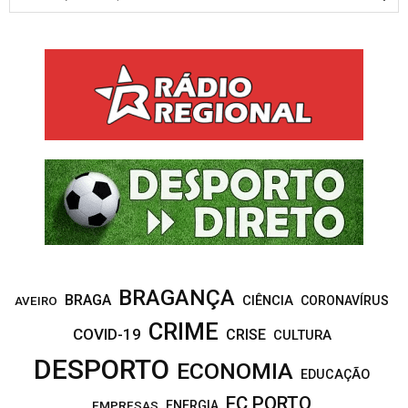
e
a
S
r
c
E
h
f
A
o
r
R
:
C
H
BRAGANÇA
BRAGA
CIÊNCIA
CORONAVÍRUS
AVEIRO
CRIME
COVID-19
CRISE
CULTURA
DESPORTO
ECONOMIA
EDUCAÇÃO
FC PORTO
EMPRESAS
ENERGIA