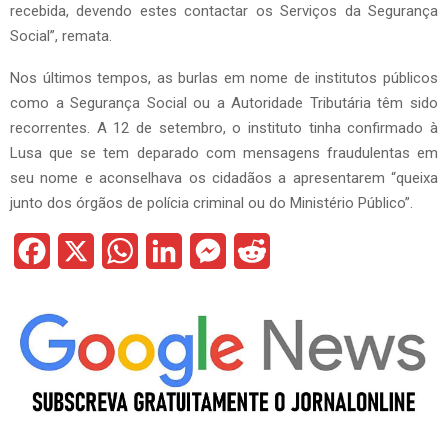
recebida, devendo estes contactar os Serviços da Segurança
Social”, remata.
Nos últimos tempos, as burlas em nome de institutos públicos
como a Segurança Social ou a Autoridade Tributária têm sido
recorrentes. A 12 de setembro, o instituto tinha confirmado à
Lusa que se tem deparado com mensagens fraudulentas em
seu nome e aconselhava os cidadãos a apresentarem “queixa
junto dos órgãos de polícia criminal ou do Ministério Público”.
F
X
W
L
M
R
a
h
i
e
e
c
a
n
s
d
e
t
k
s
d
b
s
e
e
i
o
A
d
n
t