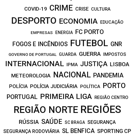
CRIME
COVID-19
CRISE
CULTURA
DESPORTO
ECONOMIA
EDUCAÇÃO
FC PORTO
EMPRESAS
ENERGIA
FUTEBOL
FOGOS E INCÊNDIOS
GNR
GUERRA
IMPOSTOS
GOVERNO DE PORTUGAL
GUARDA
INTERNACIONAL
JUSTIÇA
LISBOA
IPMA
NACIONAL
PANDEMIA
METEOROLOGIA
PORTO
POLÍCIA JUDICIÁRIA
POLÍCIA
POLÍTICA
PRIMEIRA LIGA
PORTUGAL
REGIÃO CENTRO
REGIÕES
REGIÃO NORTE
SAÚDE
RÚSSIA
SEGURANÇA
SC BRAGA
SL BENFICA
SPORTING CP
SEGURANÇA RODOVIÁRIA