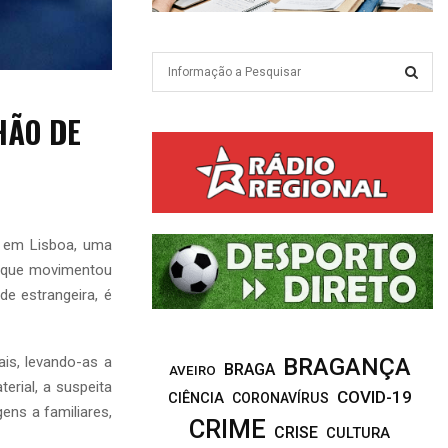
S
e
a
S
HÃO DE
r
c
E
h
f
A
o
r
R
o, em Lisboa, uma
:
’ que movimentou
C
de estrangeira, é
H
is, levando-as a
BRAGANÇA
BRAGA
AVEIRO
erial, a suspeita
COVID-19
CIÊNCIA
CORONAVÍRUS
ens a familiares,
CRIME
CRISE
CULTURA