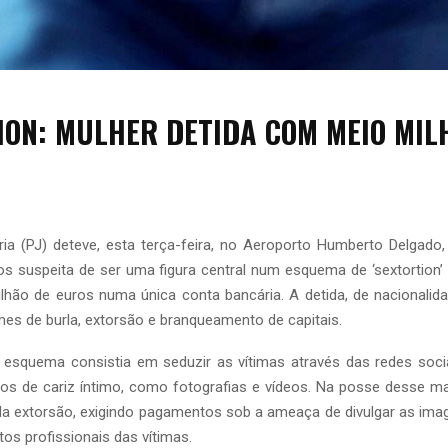
ION: MULHER DETIDA COM MEIO MIL
ária (PJ) deteve, esta terça-feira, no Aeroporto Humberto Delgad
os suspeita de ser uma figura central num esquema de ‘sextortion
hão de euros numa única conta bancária. A detida, de nacionalida
mes de burla, extorsão e branqueamento de capitais.
 esquema consistia em seduzir as vítimas através das redes socia
dos de cariz íntimo, como fotografias e vídeos. Na posse desse mat
a extorsão, exigindo pagamentos sob a ameaça de divulgar as imag
os profissionais das vítimas.