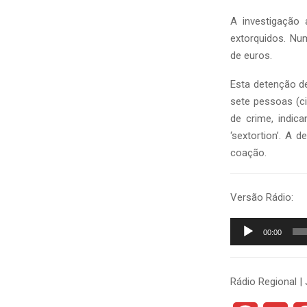
A investigação 
extorquidos. Nu
de euros.
Esta detenção de
sete pessoas (c
de crime, indi
‘sextortion’. A 
coação.
Versão Rádio:
R
00:00
e
p
r
Rádio Regional | 
o