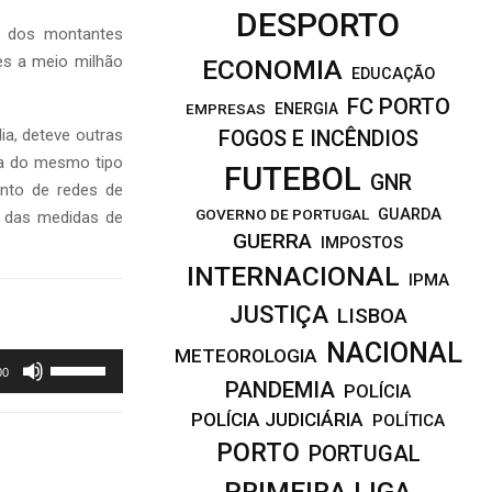
DESPORTO
no dos montantes
es a meio milhão
ECONOMIA
EDUCAÇÃO
FC PORTO
EMPRESAS
ENERGIA
ia, deteve outras
FOGOS E INCÊNDIOS
ca do mesmo tipo
FUTEBOL
GNR
nto de redes de
GOVERNO DE PORTUGAL
GUARDA
ão das medidas de
GUERRA
IMPOSTOS
INTERNACIONAL
IPMA
JUSTIÇA
LISBOA
NACIONAL
METEOROLOGIA
U
00
PANDEMIA
s
POLÍCIA
e
POLÍCIA JUDICIÁRIA
POLÍTICA
a
PORTO
PORTUGAL
s
PRIMEIRA LIGA