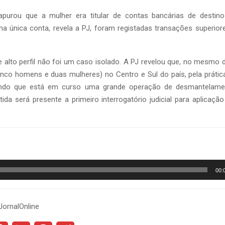
apurou que a mulher era titular de contas bancárias de desti
ma única conta, revela a PJ, foram registadas transações superior
 alto perfil não foi um caso isolado. A PJ revelou que, no mesmo d
inco homens e duas mulheres) no Centro e Sul do país, pela práti
cando que está em curso uma grande operação de desmantelame
detida será presente a primeiro interrogatório judicial para aplicaç
00:
JornalOnline