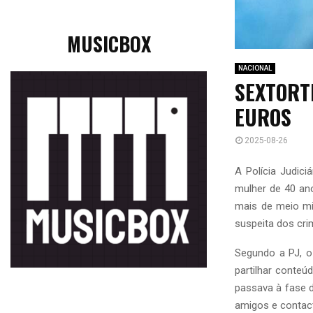
MUSICBOX
NACIONAL
SEXTORT
EUROS
2025-08-26
A Polícia Judici
mulher de 40 an
mais de meio mil
suspeita dos cri
Segundo a PJ, o
partilhar conteú
passava à fase d
amigos e contact