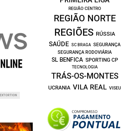
s
REGIÃO CENTRO
e
REGIÃO NORTE
t
a
REGIÕES
s
RÚSSIA
c
SAÚDE
SEGURANÇA
SC BRAGA
i
SEGURANÇA RODOVIÁRIA
m
SL BENFICA
SPORTING CP
a
TECNOLOGIA
/
TRÁS-OS-MONTES
b
a
VILA REAL
UCRANIA
VISEU
i
EXTORTION
x
o
p
a
r