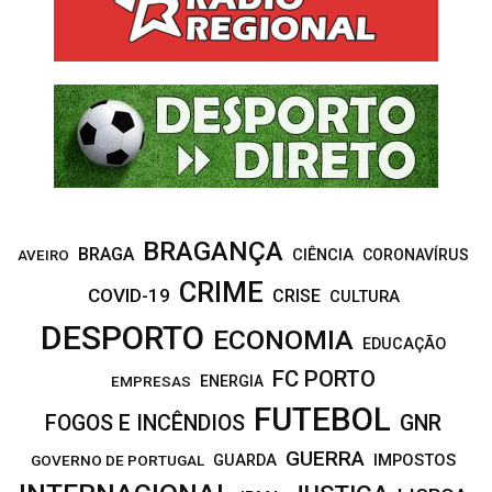
f
A
o
r
R
:
C
H
BRAGANÇA
BRAGA
CIÊNCIA
CORONAVÍRUS
AVEIRO
CRIME
COVID-19
CRISE
CULTURA
DESPORTO
ECONOMIA
EDUCAÇÃO
FC PORTO
EMPRESAS
ENERGIA
FUTEBOL
FOGOS E INCÊNDIOS
GNR
GUERRA
IMPOSTOS
GOVERNO DE PORTUGAL
GUARDA