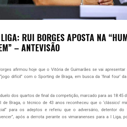
 LIGA: RUI BORGES APOSTA NA “HU
EM” – ANTEVISÃO
 Borges afirmou hoje que o Vitória de Guimarães se vai apresenta
jogo difícil” com o Sporting de Braga, em busca da ‘final four’ d
duelo dos quartos de final da competição, marcado para as 18:45 de
al de Braga, o técnico de 43 anos reconheceu que o ‘clássico’ m
al” para os adeptos e referiu que o adversário, detentor do t
vencer”, após a derrota perante os vimaranenses para a I Liga, p