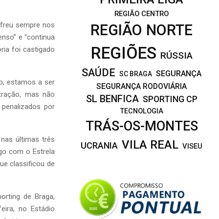
REGIÃO CENTRO
ofreu sempre nos
REGIÃO NORTE
enso” e “continua
REGIÕES
ria foi castigado
RÚSSIA
SAÚDE
SEGURANÇA
SC BRAGA
, estamos a ser
SEGURANÇA RODOVIÁRIA
tração, mas não
SL BENFICA
SPORTING CP
penalizados por
TECNOLOGIA
TRÁS-OS-MONTES
 nas últimas três
VILA REAL
UCRANIA
VISEU
go com o Estrela
ue classificou de
orting de Braga,
eira, no Estádio