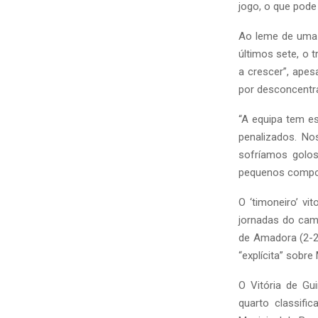
jogo, o que pode
Ao leme de uma 
últimos sete, o 
a crescer”, apes
por desconcent
“A equipa tem 
penalizados. N
sofríamos golo
pequenos compor
O ‘timoneiro’ vi
jornadas do cam
de Amadora (2-2)
“explícita” sobre
O Vitória de Gu
quarto classifi