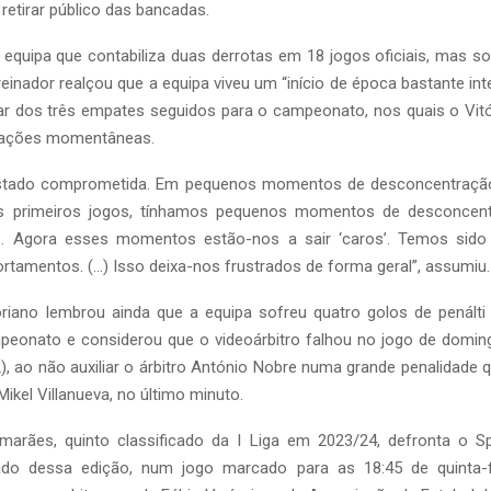
 retirar público das bancadas.
equipa que contabiliza duas derrotas em 18 jogos oficiais, mas s
treinador realçou que a equipa viveu um “início de época bastante int
ar dos três empates seguidos para o campeonato, nos quais o Vitó
rações momentâneas.
estado comprometida. Em pequenos momentos de desconcentração
os primeiros jogos, tínhamos pequenos momentos de desconcen
s. Agora esses momentos estão-nos a sair ‘caros’. Temos sido 
tamentos. (…) Isso deixa-nos frustrados de forma geral”, assumiu.
toriano lembrou ainda que a equipa sofreu quatro golos de penálti
peonato e considerou que o videoárbitro falhou no jogo de domin
, ao não auxiliar o árbitro António Nobre numa grande penalidade q
 Mikel Villanueva, no último minuto.
imarães, quinto classificado da I Liga em 2023/24, defronta o Sp
cado dessa edição, num jogo marcado para as 18:45 de quinta-f