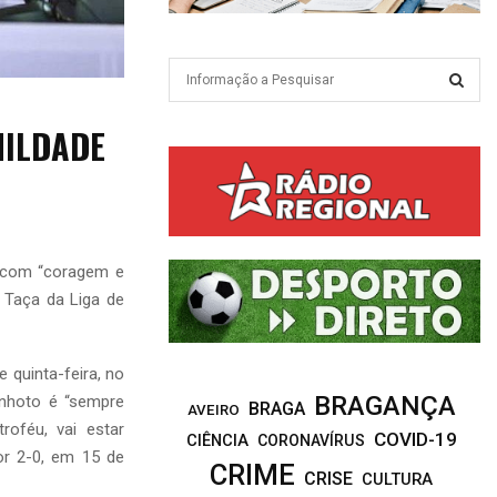
S
e
a
S
MILDADE
r
c
E
h
f
A
o
r
R
r com “coragem e
:
a Taça da Liga de
C
H
 quinta-feira, no
BRAGANÇA
inhoto é “sempre
BRAGA
AVEIRO
roféu, vai estar
COVID-19
CIÊNCIA
CORONAVÍRUS
or 2-0, em 15 de
CRIME
CRISE
CULTURA