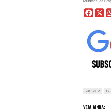
Municipal de Bra
F
X
a
c
e
b
o
o
k
DESPORTO
FUT
VEJA AINDA: