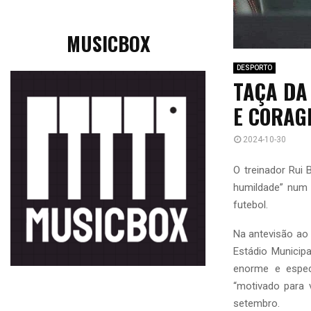
MUSICBOX
DESPORTO
TAÇA DA
E CORAG
2024-10-30
O treinador Rui
humildade” num “
futebol.
Na antevisão ao 
Estádio Municip
enorme e especi
“motivado para 
setembro.