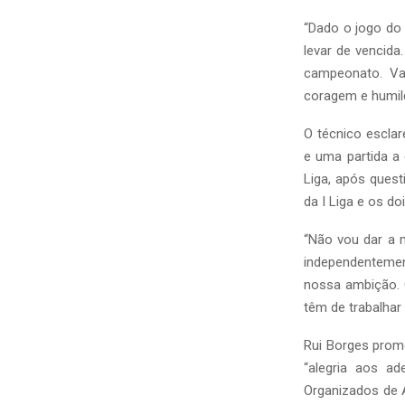
“Dado o jogo do
levar de vencida.
campeonato. V
coragem e humild
O técnico escla
e uma partida a 
Liga, após quest
da I Liga e os do
“Não vou dar a 
independentemen
nossa ambição. Q
têm de trabalhar 
Rui Borges prom
“alegria aos a
Organizados de 