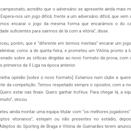
 campeonato, acredito que o adversário se apresente ainda mais m
 Espera-nos um jogo difícil, frente a um adversário difícil, que vem
amos encarar o jogo da mesma forma que encarámos o do c
ade suficientes para sairmos de lá com a vitória”, disse.
receu, porém, que é “diferente em termos mentais” encarar um jo
eliminar, como a de quinta-feira, e prometeu um Vitória pronto a l
ionado sobre as críticas dirigidas ao novo formato da prova, com 
is primeiros da II Liga na época anterior.
minha opinião [sobre o novo formato]. Estamos num clube a quere
te da competição. Temos respeitado sempre o opositor, com a n
uero estar nas finais. Quero ganhar troféus. Para chegar lá, a equ
muito”, vincou.
eteu ainda montar uma equipa titular com “os melhores jogadores
deptos vitorianos”, estejam ou não presentes no estádio, depo
Adeptos do Sporting de Braga e Vitória de Guimarães terem anunci