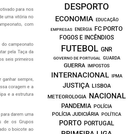
DESPORTO
otivado para nos
 de uma vitória no
ECONOMIA
EDUCAÇÃO
ampeonato, com
FC PORTO
EMPRESAS
ENERGIA
FOGOS E INCÊNDIOS
go do campeonato
FUTEBOL
GNR
utar pela Taça da
GOVERNO DE PORTUGAL
GUARDA
os seis primeiros
GUERRA
IMPOSTOS
INTERNACIONAL
IPMA
r ganhar sempre,
JUSTIÇA
LISBOA
ossa coragem e a
ipa e a estrutura
NACIONAL
METEOROLOGIA
PANDEMIA
POLÍCIA
POLÍCIA JUDICIÁRIA
” para darem uma
POLÍTICA
PORTO
is de os Grupos
PORTUGAL
ado o boicote ao
PRIMEIRA LIGA