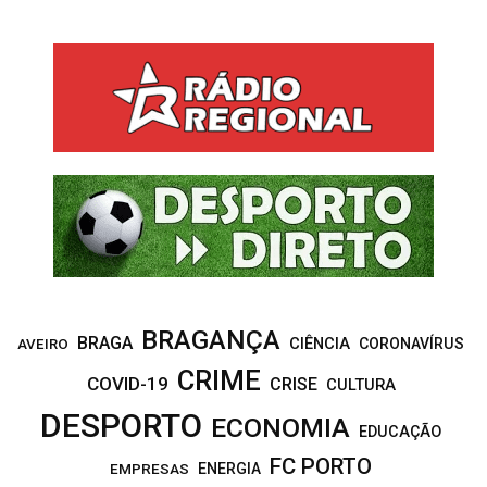
a
S
r
c
E
h
f
A
o
r
R
:
C
H
BRAGANÇA
BRAGA
CIÊNCIA
CORONAVÍRUS
AVEIRO
CRIME
COVID-19
CRISE
CULTURA
DESPORTO
ECONOMIA
EDUCAÇÃO
FC PORTO
EMPRESAS
ENERGIA