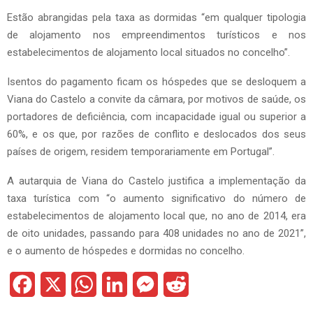
Estão abrangidas pela taxa as dormidas “em qualquer tipologia
de alojamento nos empreendimentos turísticos e nos
estabelecimentos de alojamento local situados no concelho”.
Isentos do pagamento ficam os hóspedes que se desloquem a
Viana do Castelo a convite da câmara, por motivos de saúde, os
portadores de deficiência, com incapacidade igual ou superior a
60%, e os que, por razões de conflito e deslocados dos seus
países de origem, residem temporariamente em Portugal”.
A autarquia de Viana do Castelo justifica a implementação da
taxa turística com “o aumento significativo do número de
estabelecimentos de alojamento local que, no ano de 2014, era
de oito unidades, passando para 408 unidades no ano de 2021”,
e o aumento de hóspedes e dormidas no concelho.
F
X
W
L
M
R
a
h
i
e
e