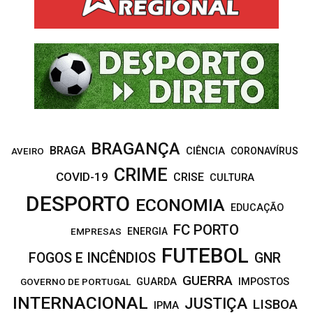
A
o
r
R
:
C
H
BRAGANÇA
BRAGA
CIÊNCIA
CORONAVÍRUS
AVEIRO
CRIME
COVID-19
CRISE
CULTURA
DESPORTO
ECONOMIA
EDUCAÇÃO
FC PORTO
EMPRESAS
ENERGIA
FUTEBOL
FOGOS E INCÊNDIOS
GNR
GUERRA
IMPOSTOS
GOVERNO DE PORTUGAL
GUARDA
INTERNACIONAL
JUSTIÇA
LISBOA
IPMA