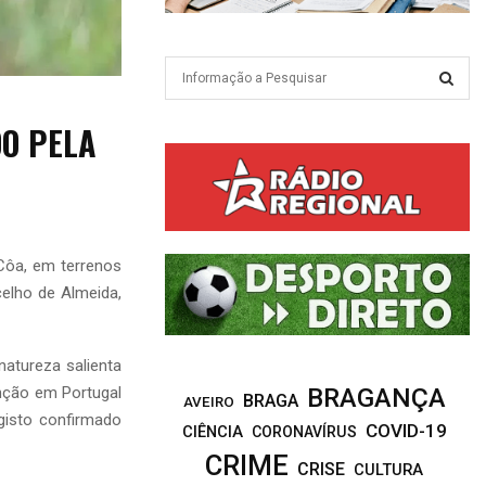
S
e
a
S
DO PELA
r
c
E
h
f
A
o
r
R
 Côa, em terrenos
:
elho de Almeida,
C
H
atureza salienta
nção em Portugal
BRAGANÇA
BRAGA
AVEIRO
gisto confirmado
COVID-19
CIÊNCIA
CORONAVÍRUS
CRIME
CRISE
CULTURA