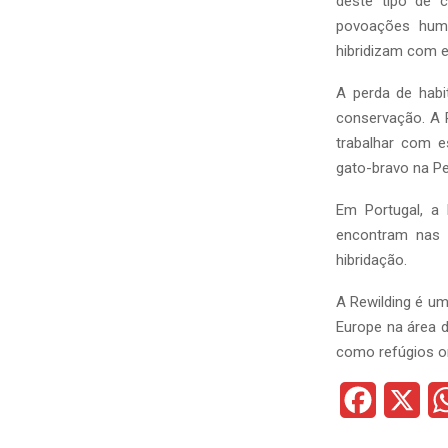
deste tipo de 
povoações huma
hibridizam com e
A perda de hab
conservação. A R
trabalhar com e
gato-bravo na Pen
Em Portugal, a 
encontram nas p
hibridação.
A Rewilding é um
Europe na área d
como refúgios o
F
X
a