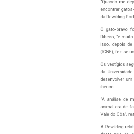
“Quando me depa
encontrar gatos-
da Rewilding Por
O gato-bravo f
Ribeiro, “é muit
isso, depois de
(ICNF), fez-se u
Os vestígios se
da Universidad
desenvolver um 
ibérico.
“A análise de 
animal era de f
Vale do Côa”, rea
A Rewilding rel