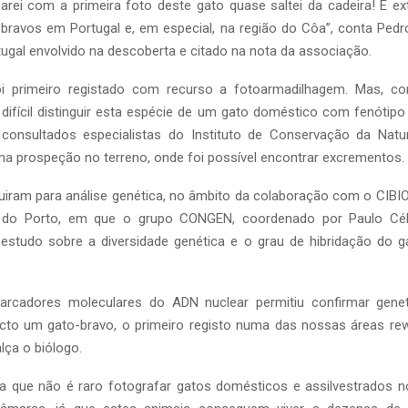
rei com a primeira foto deste gato quase saltei da cadeira! É e
bravos em Portugal e, em especial, na região do Côa”, conta Pedro
tugal envolvido na descoberta e citado na nota da associação.
oi primeiro registado com recurso a fotoarmadilhagem. Mas, co
o difícil distinguir esta espécie de um gato doméstico com fenótipo
 consultados especialistas do Instituto de Conservação da Natu
ma prospeção no terreno, onde foi possível encontrar excrementos.
guiram para análise genética, no âmbito da colaboração com o CIBI
e do Porto, em que o grupo CONGEN, coordenado por Paulo Céli
estudo sobre a diversidade genética e o grau de hibridação do ga
marcadores moleculares do ADN nuclear permitiu confirmar gene
acto um gato-bravo, o primeiro registo numa das nossas áreas rew
lça o biólogo.
ata que não é raro fotografar gatos domésticos e assilvestrados 