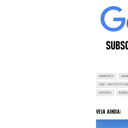
c
e
b
o
o
k
AMBIENTE
ANIM
ICNF - INSTITUTO 
REGIÕES
REWIL
VEJA AINDA: