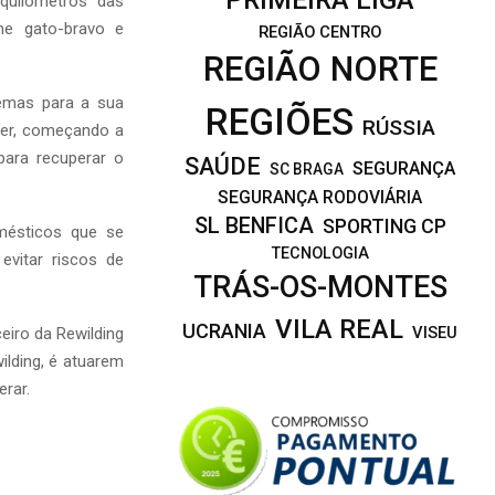
quilómetros das
ne gato-bravo e
REGIÃO CENTRO
REGIÃO NORTE
emas para a sua
REGIÕES
RÚSSIA
rter, começando a
para recuperar o
SAÚDE
SEGURANÇA
SC BRAGA
SEGURANÇA RODOVIÁRIA
SL BENFICA
SPORTING CP
omésticos que se
TECNOLOGIA
evitar riscos de
TRÁS-OS-MONTES
VILA REAL
UCRANIA
VISEU
eiro da Rewilding
ilding, é atuarem
rar.