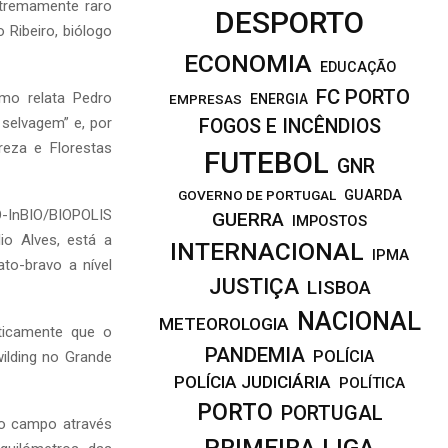
xtremamente raro
DESPORTO
 Ribeiro, biólogo
ECONOMIA
EDUCAÇÃO
FC PORTO
mo relata Pedro
EMPRESAS
ENERGIA
 selvagem” e, por
FOGOS E INCÊNDIOS
reza e Florestas
FUTEBOL
GNR
GOVERNO DE PORTUGAL
GUARDA
O-InBIO/BIOPOLIS
GUERRA
IMPOSTOS
o Alves, está a
INTERNACIONAL
IPMA
to-bravo a nível
JUSTIÇA
LISBOA
NACIONAL
METEOROLOGIA
ticamente que o
PANDEMIA
POLÍCIA
ilding no Grande
POLÍCIA JUDICIÁRIA
POLÍTICA
PORTO
PORTUGAL
no campo através
PRIMEIRA LIGA