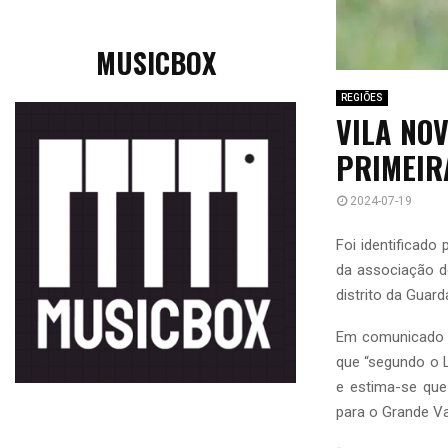
MUSICBOX
REGIÕES
VILA NO
PRIMEIR
2024-07-19
Foi identificado
da associação d
distrito da Guard
Em comunicado e
que “segundo o 
e estima-se que
para o Grande Va