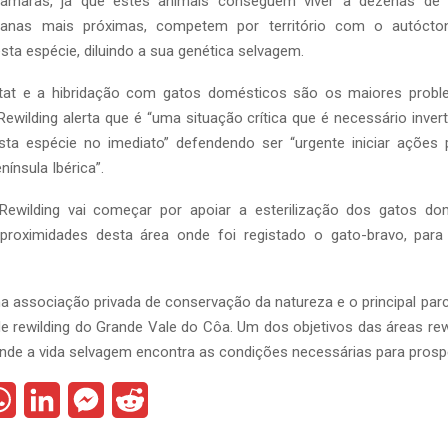
câmaras, já que estes animais conseguem viver a dezenas de 
nas mais próximas, competem por território com o autócto
sta espécie, diluindo a sua genética selvagem.
itat e a hibridação com gatos domésticos são os maiores probl
ewilding alerta que é “uma situação crítica que é necessário inve
sta espécie no imediato” defendendo ser “urgente iniciar ações 
ínsula Ibérica”.
Rewilding vai começar por apoiar a esterilização dos gatos d
roximidades desta área onde foi registado o gato-bravo, para 
a associação privada de conservação da natureza e o principal parc
e rewilding do Grande Vale do Côa. Um dos objetivos das áreas rew
nde a vida selvagem encontra as condições necessárias para prospe
W
L
M
R
h
i
e
e