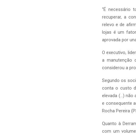
“É necessário 
recuperar, a co
relevo e de afir
lojas é um fato
aprovada por una
O executivo, lid
a manutenção d
considerou a pr
Segundo os socia
conta o custo d
elevada (…) não
e consequente au
Rocha Pereira (P
Quanto à Derram
com um volume 