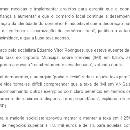
tomar medidas e implementar projetos para garantir que a econ
nfiança a aumentar e que o comércio local continue a desempe
mação da identidade do concelho. É indubitável que a decoração nat
r de estímulo e dinamização do comércio local”, justifica a autar
nimidade, a que a Lusa teve acesso.
erado pelo socialista Eduardo Vítor Rodrigues, que esteve ausente da
a taxa do Imposto Municipal sobre Imóveis (IMI) em 0,36%, 
oposta aprovada “manifestamente desadequada”, votando contra.
l-democratas, a autarquia “podia e devia” reduzir aquela taxa para
e vida torna-se difícil compreender que a taxa de IMI em V.N.Ga
 acompanhando outros exemplos com claro benefício em termos de
mento de rendimento disponível dos proprietários”; explicou o líde
SD).
a, a maioria socialista aprovou manter a manter a taxa em 1,2
de negócios superior a 150 mil euros e de 1% para aquelas c