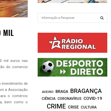
S
e
a
S
0 MIL
r
c
E
h
f
A
o
r
R
0 mil euros nas
:
ção do comercio
C
H
 o investimento de
 com a Associação
BRAGANÇA
BRAGA
AVEIRO
para o comércio
COVID-19
CIÊNCIA
CORONAVÍRUS
rua, bem como o
CRIME
CRISE
CULTURA