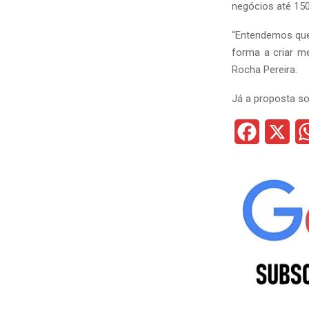
negócios até 150
“Entendemos que
forma a criar m
Rocha Pereira.
Já a proposta so
F
X
a
c
e
b
o
o
k