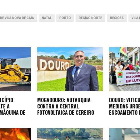
r
DE VILA NOVA DE GAIA
NATAL
PORTO
REGIÃO NORTE
REGIÕES
VILA
ICÍPIO
MOGADOURO: AUTARQUIA
DOURO: VITIC
TE A
CONTRA A CENTRAL
MEDIDAS URG
 MÁQUINA DE
FOTOVOLTAICA DE CEREIRO
ESCOAMENTO 