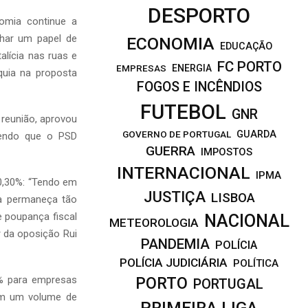
DESPORTO
omia continue a
nhar um papel de
ECONOMIA
EDUCAÇÃO
alícia nas ruas e
FC PORTO
EMPRESAS
ENERGIA
quia na proposta
FOGOS E INCÊNDIOS
FUTEBOL
GNR
 reunião, aprovou
GOVERNO DE PORTUGAL
GUARDA
sendo que o PSD
GUERRA
IMPOSTOS
INTERNACIONAL
IPMA
 0,30%: “Tendo em
JUSTIÇA
LISBOA
ia permaneça tão
 poupança fiscal
NACIONAL
METEOROLOGIA
r da oposição Rui
PANDEMIA
POLÍCIA
POLÍCIA JUDICIÁRIA
POLÍTICA
5% para empresas
PORTO
PORTUGAL
om um volume de
PRIMEIRA LIGA