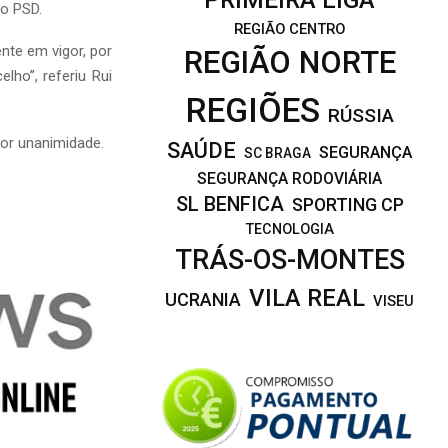
do PSD.
REGIÃO CENTRO
te em vigor, por
REGIÃO NORTE
ho”, referiu Rui
REGIÕES
RÚSSIA
por unanimidade.
SAÚDE
SEGURANÇA
SC BRAGA
SEGURANÇA RODOVIÁRIA
SL BENFICA
SPORTING CP
TECNOLOGIA
TRÁS-OS-MONTES
VILA REAL
UCRANIA
VISEU