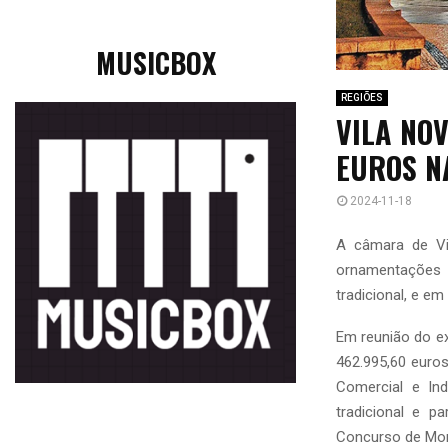
MUSICBOX
REGIÕES
VILA NO
EUROS N
2024-11-18
A câmara de Vi
ornamentações 
tradicional, e em 
Em reunião do exe
462.995,60 euros
Comercial e In
tradicional e 
Concurso de Mon