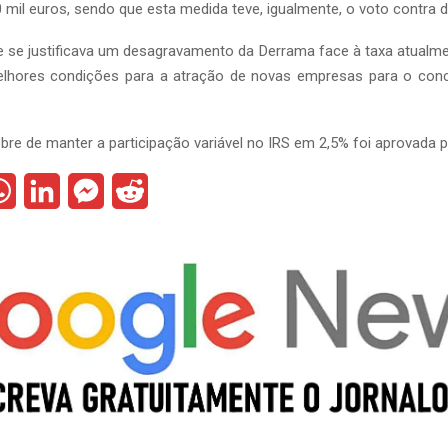
 mil euros, sendo que esta medida teve, igualmente, o voto contra 
 se justificava um desagravamento da Derrama face à taxa atualmen
elhores condições para a atração de novas empresas para o concel
bre de manter a participação variável no IRS em 2,5% foi aprovada 
W
L
M
R
h
i
e
e
a
n
s
d
t
k
s
d
s
e
e
i
A
d
n
t
p
I
g
p
n
e