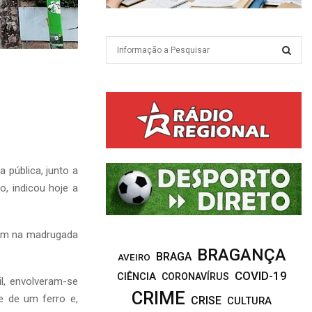
S
e
a
S
S
r
c
E
h
f
A
o
r
R
 pública, junto a
:
o, indicou hoje a
C
H
ram na madrugada
BRAGANÇA
BRAGA
AVEIRO
COVID-19
CIÊNCIA
CORONAVÍRUS
il, envolveram-se
CRIME
e de um ferro e,
CRISE
CULTURA