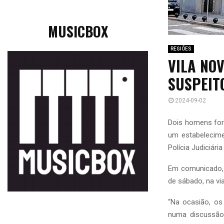
MUSICBOX
REGIÕES
VILA NOV
SUSPEIT
2024-09-02
Dois homens fora
um estabelecimen
Polícia Judiciária
Em comunicado, 
de sábado, na vi
“Na ocasião, os 
numa discussão 