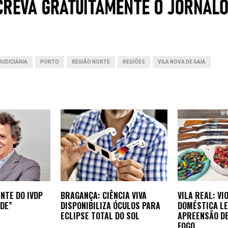
p
I
g
p
n
e
r
JUDICIÁRIA
PORTO
REGIÃO NORTE
REGIÕES
VILA NOVA DE GAIA
NTE DO IVDP
BRAGANÇA: CIÊNCIA VIVA
VILA REAL: VI
DE”
DISPONIBILIZA ÓCULOS PARA
DOMÉSTICA LE
ECLIPSE TOTAL DO SOL
APREENSÃO D
FOGO