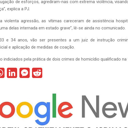
ugação de esforços, agrediram-nas com extrema violência, visando
a”, explica a PJ.
a violenta agressão, as vítimas careceram de assistência hospita
uma delas internada em estado grave”, lê-se ainda no comunicado.
33 e 34 anos, vão ser presentes a um juiz de instrução crimin
dicial e aplicação de medidas de coação.
o indiciados pela prática de dois crimes de homicídio qualificado na
W
L
M
R
h
i
e
e
a
n
s
d
t
k
s
d
s
e
e
i
A
d
n
t