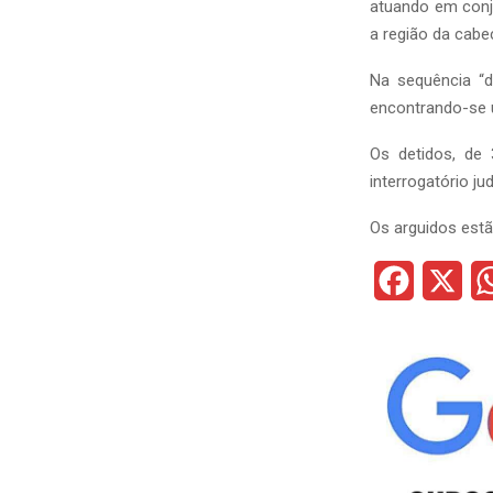
atuando em conj
a região da cabeç
Na sequência “d
encontrando-se 
Os detidos, de 
interrogatório ju
Os arguidos estã
F
X
a
c
e
b
o