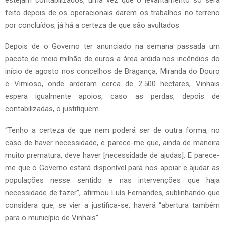
estejam contabilizados, uma vez que o levantamento só será
feito depois de os operacionais darem os trabalhos no terreno
por concluídos, já há a certeza de que são avultados.
Depois de o Governo ter anunciado na semana passada um
pacote de meio milhão de euros a área ardida nos incêndios do
início de agosto nos concelhos de Bragança, Miranda do Douro
e Vimioso, onde arderam cerca de 2.500 hectares, Vinhais
espera igualmente apoios, caso as perdas, depois de
contabilizadas, o justifiquem.
“Tenho a certeza de que nem poderá ser de outra forma, no
caso de haver necessidade, e parece-me que, ainda de maneira
muito prematura, deve haver [necessidade de ajudas]. E parece-
me que o Governo estará disponível para nos apoiar e ajudar as
populações nesse sentido e nas intervenções que haja
necessidade de fazer”, afirmou Luís Fernandes, sublinhando que
considera que, se vier a justifica-se, haverá “abertura também
para o município de Vinhais”.