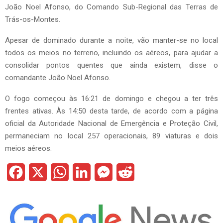
João Noel Afonso, do Comando Sub-Regional das Terras de
Trás-os-Montes.
Apesar de dominado durante a noite, vão manter-se no local
todos os meios no terreno, incluindo os aéreos, para ajudar a
consolidar pontos quentes que ainda existem, disse o
comandante João Noel Afonso.
O fogo começou às 16:21 de domingo e chegou a ter três
frentes ativas. Às 14:50 desta tarde, de acordo com a página
oficial da Autoridade Nacional de Emergência e Proteção Civil,
permaneciam no local 257 operacionais, 89 viaturas e dois
meios aéreos.
F
X
W
L
M
R
a
h
i
e
e
c
a
n
s
d