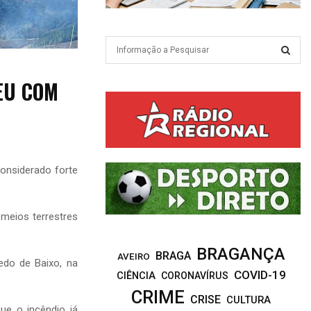
S
e
a
S
EU COM
r
c
E
h
f
A
o
r
R
onsiderado forte
:
C
meios terrestres
H
BRAGANÇA
BRAGA
AVEIRO
edo de Baixo, na
COVID-19
CIÊNCIA
CORONAVÍRUS
CRIME
CRISE
CULTURA
ue o incêndio já