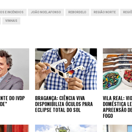
r
OS E INCÊNDIOS
JOÃO NOEL AFONSO
REBORDELO
REGIÃO NORTE
REGI
VINHAIS
NTE DO IVDP
BRAGANÇA: CIÊNCIA VIVA
VILA REAL: VI
DE”
DISPONIBILIZA ÓCULOS PARA
DOMÉSTICA LE
ECLIPSE TOTAL DO SOL
APREENSÃO D
FOGO