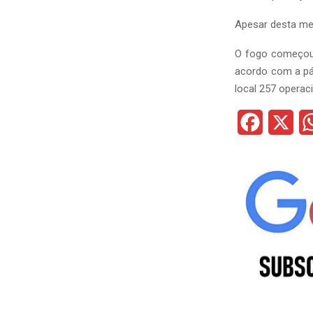
Apesar desta me
O fogo começou 
acordo com a pág
local 257 operac
F
X
a
c
e
b
o
o
k