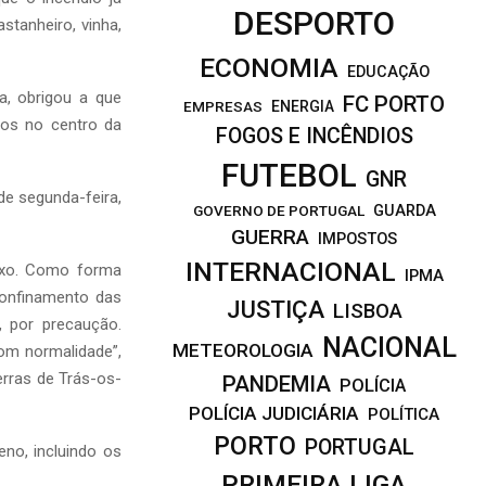
DESPORTO
stanheiro, vinha,
ECONOMIA
EDUCAÇÃO
a, obrigou a que
FC PORTO
EMPRESAS
ENERGIA
dos no centro da
FOGOS E INCÊNDIOS
FUTEBOL
GNR
de segunda-feira,
GOVERNO DE PORTUGAL
GUARDA
GUERRA
IMPOSTOS
INTERNACIONAL
ixo. Como forma
IPMA
confinamento das
JUSTIÇA
LISBOA
 por precaução.
NACIONAL
METEOROLOGIA
om normalidade”,
rras de Trás-os-
PANDEMIA
POLÍCIA
POLÍCIA JUDICIÁRIA
POLÍTICA
PORTO
PORTUGAL
no, incluindo os
PRIMEIRA LIGA