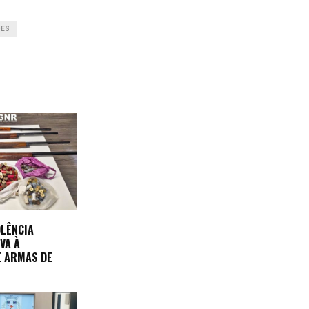
ÕES
OLÊNCIA
VA À
E ARMAS DE