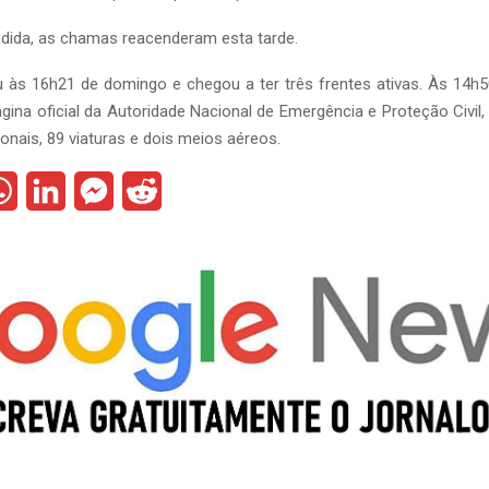
dida, as chamas reacenderam esta tarde.
às 16h21 de domingo e chegou a ter três frentes ativas. Às 14h50
ina oficial da Autoridade Nacional de Emergência e Proteção Civi
ionais, 89 viaturas e dois meios aéreos.
W
L
M
R
h
i
e
e
a
n
s
d
t
k
s
d
s
e
e
i
A
d
n
t
p
I
g
p
n
e