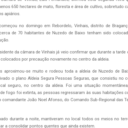
nos 650 hectares de mato, floresta e área de cultivo, sobretudo ca
s apiários.
começou no domingo em Rebordelo, Vinhais, distrito de Braganç
 cerca de 70 habitantes de Nuzedo de Baixo tenham sido coloca
ução.
esidente da câmara de Vinhais já veio confirmar que durante a tarde 
 colocados por precaução novamente no centro da aldeia.
es aproximou-se muito e rodeou toda a aldeia de Nuzedo de Ba
 ativado o plano Aldeia Segura Pessoas Seguras, que consistiu no 
cal seguro, no centro da aldeia. Foi uma situação momentânea,
 de fogo foi extinta, as pessoas regressaram às suas habitações c
 o comandante João Noel Afonso, do Comando Sub-Regional das Te
ado durante a noite, mantiveram no local todos os meios no terre
dar a consolidar pontos quentes que ainda existem.