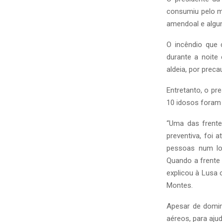
consumiu pelo me
amendoal e algun
O incêndio que 
durante a noite
aldeia, por preca
Entretanto, o pr
10 idosos foram
“Uma das frent
preventiva, foi
pessoas num lo
Quando a frente
explicou à Lusa
Montes.
Apesar de domin
aéreos, para aju