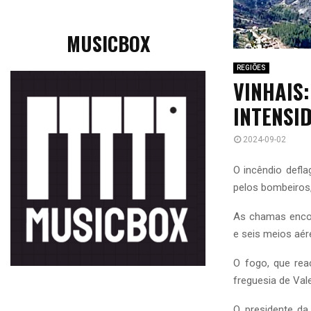
MUSICBOX
REGIÕES
VINHAIS
INTENSI
2024-09-02
O incêndio defl
pelos bombeiros,
As chamas encon
e seis meios aér
O fogo, que rea
freguesia de Val
O presidente da