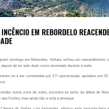
: INCÊNCIO EM REBORDELO REACEND
DADE
agrado domingo em Rebordelo, Vinhais, sofreu um reacendimento c
 depois de ter sido dado como dominado durante a noite.
tram-se a ser combatidas por 271 operacionais, apoiados por 92 
eos.
cendeu numa zona de mato, encontra-se perto da aldeia de Nuz
e das Fontes, mas ainda não a está a ameaçar.
 Câmara de Vinhas, Luís Fernandes, afirmou esta segunda-feira q