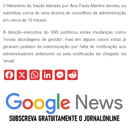
O Ministério da Saúde liderado por Ana Paula Martins demitiu ou
substituiu cerca de uma dezena de conselhos de administração
em cerca de 10 meses.
A direção-executiva do SNS justificou estas mudanças como
“novas abordagens de gestão”, mas em alguns casos estas já
geraram pedidos de indemnização por falta de notificação aos
administradores anteriores ou pela notificação ter chegado via
‘email’.
F
X
W
L
M
R
a
h
i
e
e
c
a
n
s
d
e
t
k
s
d
b
s
e
e
i
o
A
d
n
t