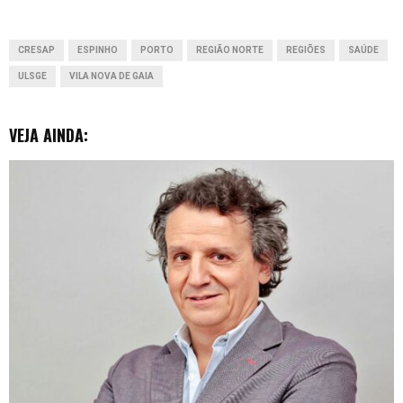
o
p
I
g
CRESAP
ESPINHO
PORTO
REGIÃO NORTE
REGIÕES
SAÚDE
k
p
n
e
ULSGE
VILA NOVA DE GAIA
r
VEJA AINDA: