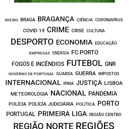
BRAGANÇA
BRAGA
CIÊNCIA
CORONAVÍRUS
AVEIRO
CRIME
COVID-19
CRISE
CULTURA
DESPORTO
ECONOMIA
EDUCAÇÃO
FC PORTO
EMPRESAS
ENERGIA
FUTEBOL
FOGOS E INCÊNDIOS
GNR
GUERRA
IMPOSTOS
GOVERNO DE PORTUGAL
GUARDA
INTERNACIONAL
JUSTIÇA
LISBOA
IPMA
NACIONAL
PANDEMIA
METEOROLOGIA
PORTO
POLÍCIA JUDICIÁRIA
POLÍCIA
POLÍTICA
PRIMEIRA LIGA
PORTUGAL
REGIÃO CENTRO
REGIÕES
REGIÃO NORTE