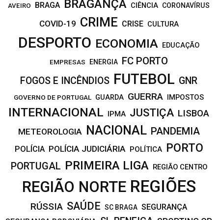
BRAGANÇA
BRAGA
CIÊNCIA
CORONAVÍRUS
AVEIRO
CRIME
COVID-19
CRISE
CULTURA
DESPORTO
ECONOMIA
EDUCAÇÃO
FC PORTO
EMPRESAS
ENERGIA
FUTEBOL
FOGOS E INCÊNDIOS
GNR
GUERRA
IMPOSTOS
GOVERNO DE PORTUGAL
GUARDA
INTERNACIONAL
JUSTIÇA
LISBOA
IPMA
NACIONAL
PANDEMIA
METEOROLOGIA
PORTO
POLÍCIA JUDICIÁRIA
POLÍCIA
POLÍTICA
PRIMEIRA LIGA
PORTUGAL
REGIÃO CENTRO
REGIÕES
REGIÃO NORTE
SAÚDE
RÚSSIA
SEGURANÇA
SC BRAGA