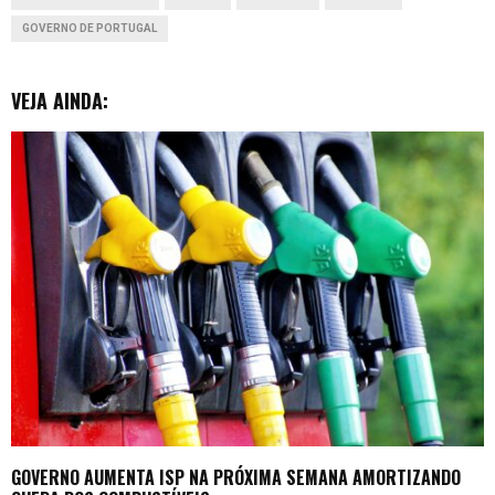
k
p
n
e
GOVERNO DE PORTUGAL
r
VEJA AINDA:
GOVERNO AUMENTA ISP NA PRÓXIMA SEMANA AMORTIZANDO