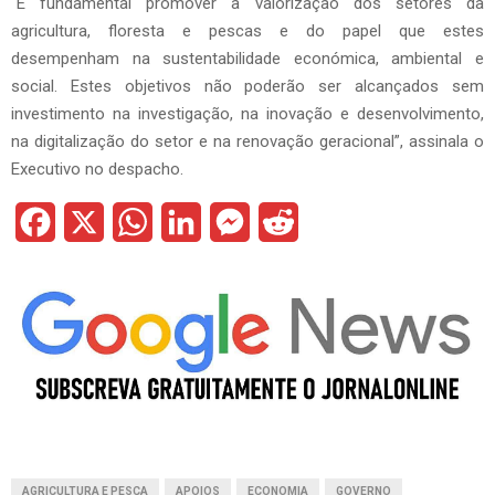
“É fundamental promover a valorização dos setores da
agricultura, floresta e pescas e do papel que estes
desempenham na sustentabilidade económica, ambiental e
social. Estes objetivos não poderão ser alcançados sem
investimento na investigação, na inovação e desenvolvimento,
na digitalização do setor e na renovação geracional”, assinala o
Executivo no despacho.
F
X
W
L
M
R
a
h
i
e
e
c
a
n
s
d
e
t
k
s
d
b
s
e
e
i
o
A
d
n
t
o
p
I
g
AGRICULTURA E PESCA
APOIOS
ECONOMIA
GOVERNO