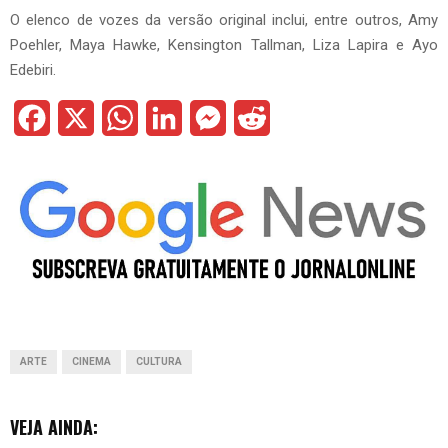
O elenco de vozes da versão original inclui, entre outros, Amy
Poehler, Maya Hawke, Kensington Tallman, Liza Lapira e Ayo
Edebiri.
F
X
W
L
M
R
a
h
i
e
e
c
a
n
s
d
e
t
k
s
d
b
s
e
e
i
o
A
d
n
t
o
p
I
g
ARTE
CINEMA
CULTURA
k
p
n
e
r
VEJA AINDA: