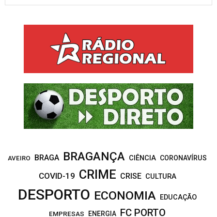
e
a
S
r
c
E
h
f
A
o
r
R
:
C
H
BRAGANÇA
BRAGA
CIÊNCIA
CORONAVÍRUS
AVEIRO
CRIME
COVID-19
CRISE
CULTURA
DESPORTO
ECONOMIA
EDUCAÇÃO
FC PORTO
EMPRESAS
ENERGIA