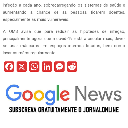
infeção a cada ano, sobrecarregando os sistemas de saúde e
aumentando a chance de as pessoas ficarem doentes,
especialmente as mais vulneráveis.
A OMS avisa que para reduzir as hipóteses de infeção,
principalmente agora que a covid-19 está a circular mais, deve-
se usar máscaras em espaços internos lotados, bem como
lavar as mãos regularmente.
F
X
W
L
M
R
a
h
i
e
e
c
a
n
s
d
e
t
k
s
d
b
s
e
e
i
o
A
d
n
t