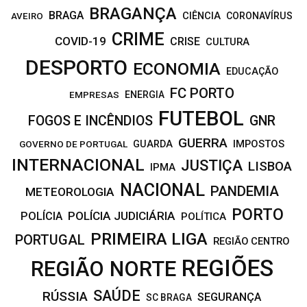
BRAGANÇA
BRAGA
CIÊNCIA
CORONAVÍRUS
AVEIRO
CRIME
COVID-19
CRISE
CULTURA
DESPORTO
ECONOMIA
EDUCAÇÃO
FC PORTO
EMPRESAS
ENERGIA
FUTEBOL
FOGOS E INCÊNDIOS
GNR
GUERRA
IMPOSTOS
GOVERNO DE PORTUGAL
GUARDA
INTERNACIONAL
JUSTIÇA
LISBOA
IPMA
NACIONAL
PANDEMIA
METEOROLOGIA
PORTO
POLÍCIA JUDICIÁRIA
POLÍCIA
POLÍTICA
PRIMEIRA LIGA
PORTUGAL
REGIÃO CENTRO
REGIÕES
REGIÃO NORTE
SAÚDE
RÚSSIA
SEGURANÇA
SC BRAGA