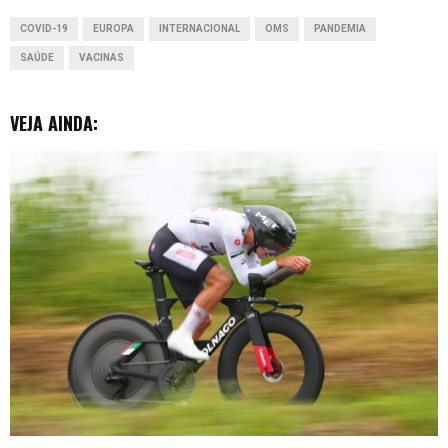
o
p
I
g
COVID-19
EUROPA
INTERNACIONAL
OMS
PANDEMIA
k
p
n
e
SAÚDE
VACINAS
r
VEJA AINDA: