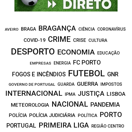
H
BRAGANÇA
BRAGA
CIÊNCIA
CORONAVÍRUS
AVEIRO
CRIME
COVID-19
CRISE
CULTURA
DESPORTO
ECONOMIA
EDUCAÇÃO
FC PORTO
EMPRESAS
ENERGIA
FUTEBOL
FOGOS E INCÊNDIOS
GNR
GUERRA
IMPOSTOS
GOVERNO DE PORTUGAL
GUARDA
INTERNACIONAL
JUSTIÇA
LISBOA
IPMA
NACIONAL
PANDEMIA
METEOROLOGIA
PORTO
POLÍCIA JUDICIÁRIA
POLÍCIA
POLÍTICA
PRIMEIRA LIGA
PORTUGAL
REGIÃO CENTRO